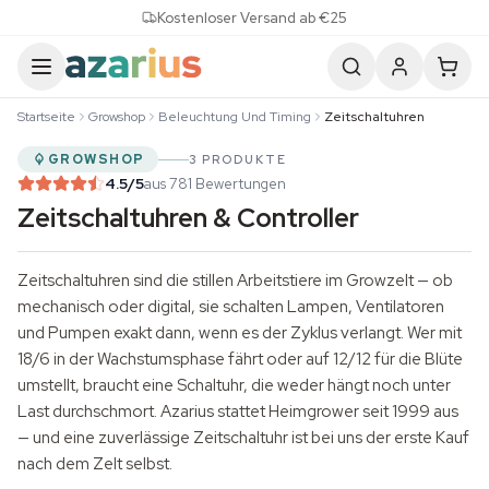
Skip to content
Kostenloser Versand ab €25
Startseite
Growshop
Beleuchtung Und Timing
Zeitschaltuhren
GROWSHOP
3 PRODUKTE
4.5
/5
aus 781 Bewertungen
Zeitschaltuhren & Controller
Zeitschaltuhren sind die stillen Arbeitstiere im Growzelt — ob
mechanisch oder digital, sie schalten Lampen, Ventilatoren
und Pumpen exakt dann, wenn es der Zyklus verlangt. Wer mit
18/6 in der Wachstumsphase fährt oder auf 12/12 für die Blüte
umstellt, braucht eine Schaltuhr, die weder hängt noch unter
Last durchschmort. Azarius stattet Heimgrower seit 1999 aus
— und eine zuverlässige Zeitschaltuhr ist bei uns der erste Kauf
nach dem Zelt selbst.