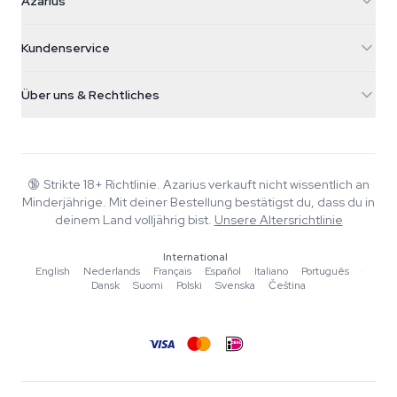
Azarius
Galvaniweg 11
5482 TN Schijndel
Cannabissamen
Kundenservice
Nederland
Zauberpilze
Versandinfo
support@azarius.com
Smokeshop
Über uns & Rechtliches
+31(0)204897914
Rückgaberecht
Smartshop
Über Azarius
Qualitätsgarantie
Herbshop
Wiki
Kontakt
Growshop
Blog
🔞
Strikte 18+ Richtlinie. Azarius verkauft nicht wissentlich an
FAQ
Minderjährige. Mit deiner Bestellung bestätigst du, dass du in
Autoren
Datenschutzrichtlinie
deinem Land volljährig bist.
Unsere Altersrichtlinie
Redaktionelle Standards
International
Tools & Rechner
English
·
Nederlands
·
Français
·
Español
·
Italiano
·
Português
·
Dansk
·
Suomi
·
Polski
·
Svenska
·
Čeština
Aktionen
Sitemap