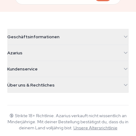
Geschäftsinformationen
Azarius
Azarius
Galvaniweg 11
5482 TN Schijndel
Cannabissamen
Kundenservice
Nederland
Zauberpilze
Versandinfo
support@azarius.com
Smokeshop
Über uns & Rechtliches
+31(0)204897914
Rückgaberecht
Smartshop
Über Azarius
Qualitätsgarantie
Herbshop
Wiki
Kontakt
Growshop
Blog
🔞
Strikte 18+ Richtlinie. Azarius verkauft nicht wissentlich an
FAQ
Minderjährige. Mit deiner Bestellung bestätigst du, dass du in
Musik
Datenschutzrichtlinie
deinem Land volljährig bist.
Unsere Altersrichtlinie
Autoren