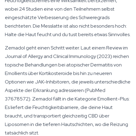
Feuchtigkeitscremes eine Wirksamkeit bei Ekzemen,
wobei 24 Studien eine von den Teilnehmern selbst
eingeschätzte Verbesserung des Schweregrads
berichteten. Die Messlatte ist also nicht besonders hoch:
Halte die Haut feucht und du tust bereits etwas Sinnvolles.
Zemadol geht einen Schritt weiter. Laut einem Review im
Journal of Allergy and Clinical Immunology (2023) reichen
topische Behandlungen bei atopischer Dermatitis von
Emollients über Kortikosteroide bis hin zu neueren
Optionen wie JAK-Inhibitoren, die jeweils unterschiedliche
Aspekte der Erkrankung adressieren (PubMed
37678572). Zemadol fällt in die Kategorie Emollient-Plus:
Es liefert die Feuchtigkeitsbarriere, die deine Haut
braucht, und transportiert gleichzeitig CBD über
Liposomen in die tieferen Hautschichten, wo die Reizung
tatsächlich sitzt.