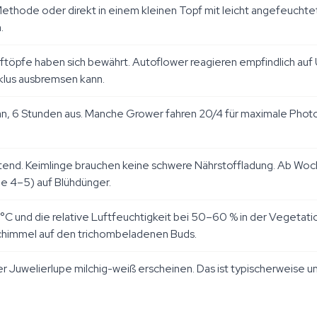
hode oder direkt in einem kleinen Topf mit leicht angefeuchtete
.
offtöpfe haben sich bewährt. Autoflower reagieren empfindlich a
klus ausbremsen kann.
n an, 6 Stunden aus. Manche Grower fahren 20/4 für maximale Phot
tend. Keimlinge brauchen keine schwere Nährstoffladung. Ab Wo
e 4–5) auf Blühdünger.
und die relative Luftfeuchtigkeit bei 50–60 % in der Vegetation
Schimmel auf den trichombeladenen Buds.
 Juwelierlupe milchig-weiß erscheinen. Das ist typischerweise 