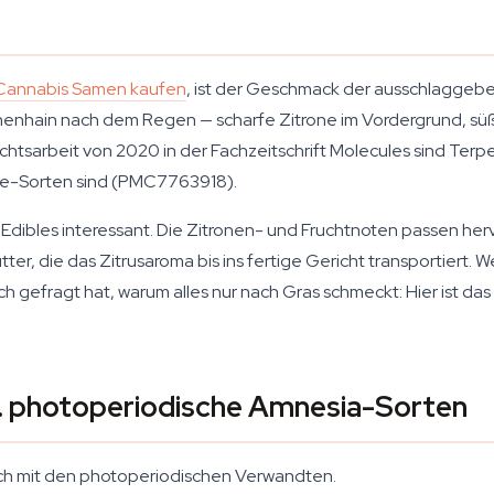
Cannabis Samen kaufen
, ist der Geschmack der ausschlaggeben
nenhain nach dem Regen — scharfe Zitrone im Vordergrund, süß
ichtsarbeit von 2020 in der Fachzeitschrift Molecules sind Ter
aze-Sorten sind (PMC7763918).
 Edibles interessant. Die Zitronen- und Fruchtnoten passen h
er, die das Zitrusaroma bis ins fertige Gericht transportiert. W
gefragt hat, warum alles nur nach Gras schmeckt: Hier ist das
. photoperiodische Amnesia-Sorten
leich mit den photoperiodischen Verwandten.