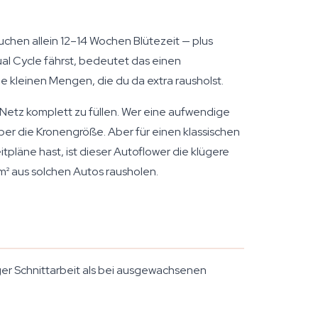
chen allein 12–14 Wochen Blütezeit — plus
ual Cycle fährst, bedeutet das einen
e kleinen Mengen, die du da extra rausholst.
Netz komplett zu füllen. Wer eine aufwendige
ber die Kronengröße. Aber für einen klassischen
pläne hast, ist dieser Autoflower die klügere
² aus solchen Autos rausholen.
er Schnittarbeit als bei ausgewachsenen