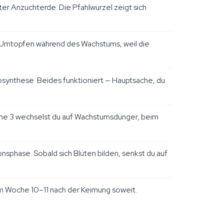
r Anzuchterde. Die Pfahlwurzel zeigt sich
uf Umtopfen während des Wachstums, weil die
osynthese. Beides funktioniert — Hauptsache, du
che 3 wechselst du auf Wachstumsdünger, beim
sphase. Sobald sich Blüten bilden, senkst du auf
um Woche 10–11 nach der Keimung soweit.