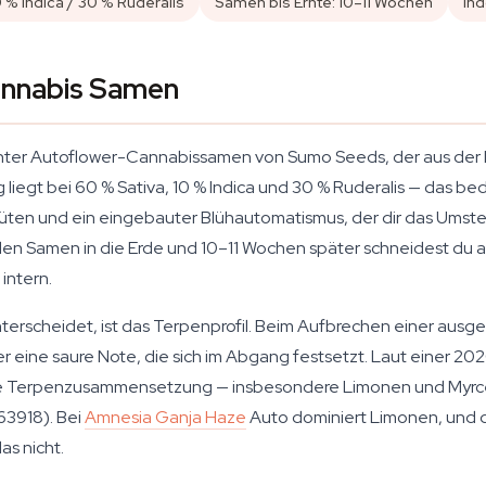
0 % Indica / 30 % Ruderalis
Samen bis Ernte: 10–11 Wochen
In
annabis Samen
anter Autoflower-Cannabissamen von Sumo Seeds, der aus der
 liegt bei 60 % Sativa, 10 % Indica und 30 % Ruderalis — das b
lüten und ein eingebauter Blühautomatismus, der dir das Umste
t den Samen in die Erde und 10–11 Wochen später schneidest du a
intern.
rscheidet, ist das Terpenprofil. Beim Aufbrechen einer ausgehä
 eine saure Note, die sich im Abgang festsetzt. Laut einer 202
 die Terpenzusammensetzung — insbesondere Limonen und Myrce
3918). Bei
Amnesia Ganja Haze
Auto dominiert Limonen, und da
as nicht.