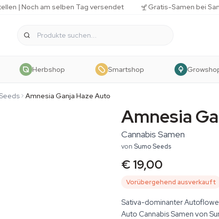
tellen | Noch am selben Tag versendet
Gratis-Samen bei Sa
Herbshop
Smartshop
Growsho
Seeds
Amnesia Ganja Haze Auto
Amnesia Ga
Cannabis Samen
von
Sumo Seeds
€ 19,00
Vorübergehend ausverkauft
Sativa-dominanter Autoflowe
Auto Cannabis Samen von Sumo