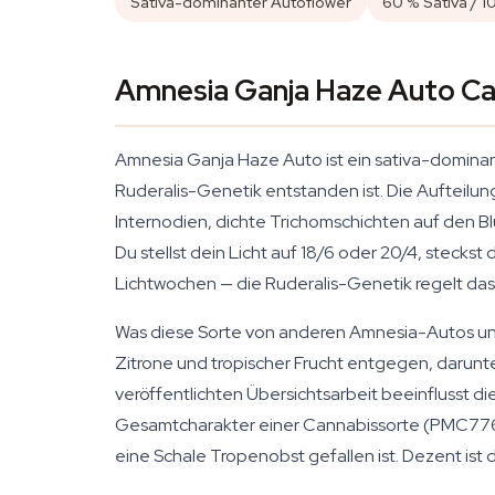
Sativa-dominanter Autoflower
60 % Sativa / 1
Amnesia Ganja Haze Auto C
Amnesia Ganja Haze Auto ist ein sativa-domin
Ruderalis-Genetik entstanden ist. Die Aufteilung
Internodien, dichte Trichomschichten auf den B
Du stellst dein Licht auf 18/6 oder 20/4, stecks
Lichtwochen — die Ruderalis-Genetik regelt das 
Was diese Sorte von anderen Amnesia-Autos unte
Zitrone und tropischer Frucht entgegen, darunter
veröffentlichten Übersichtsarbeit beeinflusst
Gesamtcharakter einer Cannabissorte (PMC776
eine Schale Tropenobst gefallen ist. Dezent ist d