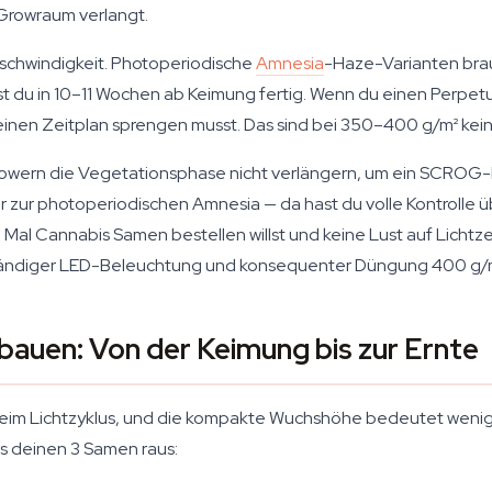
 Growraum verlangt.
Geschwindigkeit. Photoperiodische
Amnesia
-Haze-Varianten brau
st du in 10–11 Wochen ab Keimung fertig. Wenn du einen Perpet
einen Zeitplan sprengen musst. Das sind bei 350–400 g/m² kein
flowern die Vegetationsphase nicht verlängern, um ein SCROG-
er zur photoperiodischen Amnesia — da hast du volle Kontrolle ü
 Cannabis Samen bestellen willst und keine Lust auf Lichtzeit
ständiger LED-Beleuchtung und konsequenter Düngung 400 g/m
auen: Von der Keimung bis zur Ernte
 beim Lichtzyklus, und die kompakte Wuchshöhe bedeutet wenig
s deinen 3 Samen raus: