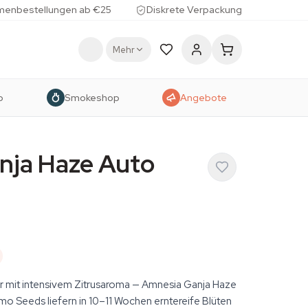
menbestellungen ab €25
Diskrete Verpackung
Mehr
p
Smokeshop
Angebote
nja Haze Auto
r mit intensivem Zitrusaroma — Amnesia Ganja Haze
 Seeds liefern in 10–11 Wochen erntereife Blüten