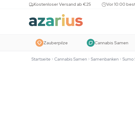
Skip to content
Kostenloser Versand ab €25
Vor 10:00 bes
Zauberpilze
Cannabis Samen
Startseite
Cannabis Samen
Samenbanken
Sumo 