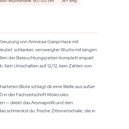
door-Wuchshöhe: 90–120 cm
18+ only
 Kreuzung von Amnesia Ganja Haze mit
edeutet: schlanker, verzweigter Wuchs mit langen
llen der Beleuchtungszeiten komplett erspart.
b. Kein Umschalten auf 12/12, kein Zählen von
rteten Blüte schlägt dir eine Welle aus süßer
0 in der Fachzeitschrift Molecules
n — direkt das Aromaprofil und den
s schmeckst du: frische Zitronenschale, die in