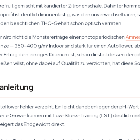
pefruit gemischt mit kandierter Zitronenschale. Dahinter komme
ofil ist deutlich limonenlastig, was den unverwechselbaren, spr
e den beachtlichen THC-Gehalt schon optisch verraten.
r wird nicht die Monstererträge einer photoperiodischen
Amnes
enze — 350–400 g/m² Indoor sind stark für einen Autoflower, a
rtrag dein einziges Kriterium ist, schau dir stattdessen den
en willst, ohne dabei auf Qualität zu verzichten, hat diese Sor
anleitung
utoflower Fehler verzeiht. Ein leicht danebenliegender pH-Wer
ahrene Grower können mit Low-Stress-Training (LST) deutlich m
teigert das Endgewicht direkt.