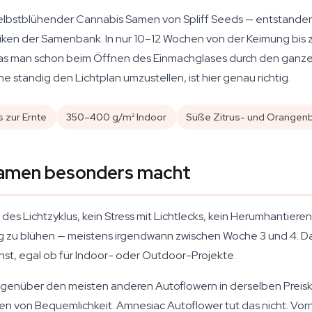
 selbstblühender Cannabis Samen von Spliff Seeds — entstand
en der Samenbank. In nur 10–12 Wochen von der Keimung bis zu
as man schon beim Öffnen des Einmachglases durch den ganze
e ständig den Lichtplan umzustellen, ist hier genau richtig.
 zur Ernte
350–400 g/m² Indoor
Süße Zitrus- und Orangen
amen besonders macht
s Lichtzyklus, kein Stress mit Lichtlecks, kein Herumhantieren
 zu blühen — meistens irgendwann zwischen Woche 3 und 4. Da
nst, egal ob für Indoor- oder Outdoor-Projekte.
egenüber den meisten anderen Autoflowern in derselben Preisk
von Bequemlichkeit. Amnesiac Autoflower tut das nicht. Vorne 