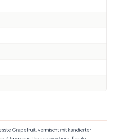
resste Grapefruit, vermischt mit kandierter
n Zitrusschwall liegen weichere, florale