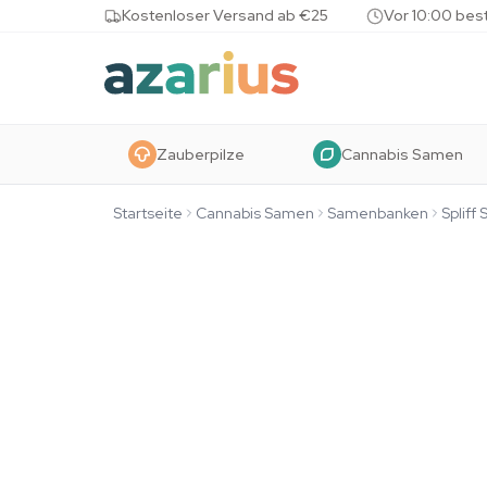
Skip to content
Kostenloser Versand ab €25
Vor 10:00 bes
Zauberpilze
Cannabis Samen
Startseite
Cannabis Samen
Samenbanken
Spliff