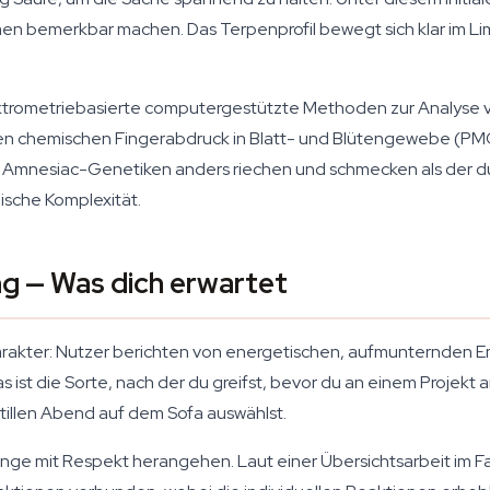
n bemerkbar machen. Das Terpenprofil bewegt sich klar im Li
ktrometriebasierte computergestützte Methoden zur Analyse 
n chemischen Fingerabdruck in Blatt- und Blütengewebe (PMC
Amnesiac-Genetiken anders riechen und schmecken als der durc
sche Komplexität.
g — Was dich erwartet
akter: Nutzer berichten von energetischen, aufmunternden Emp
s ist die Sorte, nach der du greifst, bevor du an einem Projekt 
n stillen Abend auf dem Sofa auswählst.
linge mit Respekt herangehen. Laut einer Übersichtsarbeit im F