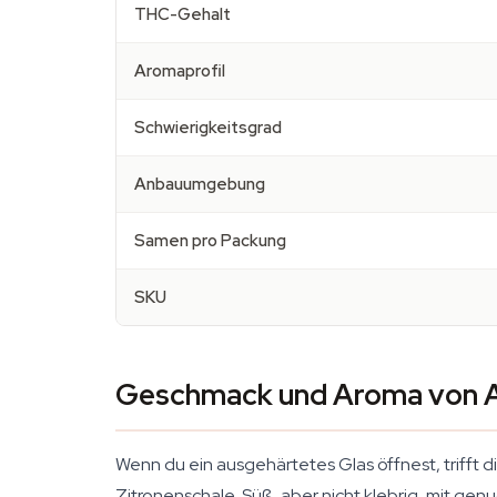
THC-Gehalt
Aromaprofil
Schwierigkeitsgrad
Anbauumgebung
Samen pro Packung
SKU
Geschmack und Aroma von 
Wenn du ein ausgehärtetes Glas öffnest, trifft dic
Zitronenschale. Süß, aber nicht klebrig, mit gen