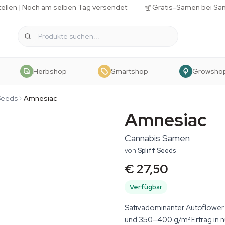
tellen | Noch am selben Tag versendet
Gratis-Samen bei Sa
Herbshop
Smartshop
Growsho
 Seeds
Amnesiac
Amnesiac
Cannabis Samen
von
Spliff Seeds
€ 27,50
Verfügbar
Sativadominanter Autoflower
und 350–400 g/m² Ertrag in 