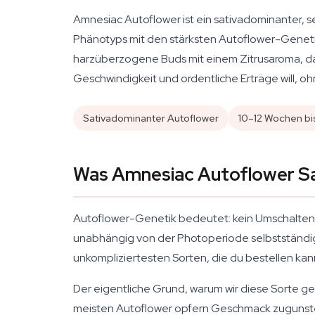
Amnesiac Autoflower ist ein sativadominanter,
Phänotyps mit den stärksten Autoflower-Genetik
harzüberzogene Buds mit einem Zitrusaroma, d
Geschwindigkeit und ordentliche Erträge will, ohn
Sativadominanter Autoflower
10–12 Wochen bis
Was Amnesiac Autoflower S
Autoflower-Genetik bedeutet: kein Umschalten de
unabhängig von der Photoperiode selbstständig
unkompliziertesten Sorten, die du bestellen kan
Der eigentliche Grund, warum wir diese Sorte g
meisten Autoflower opfern Geschmack zugunsten 