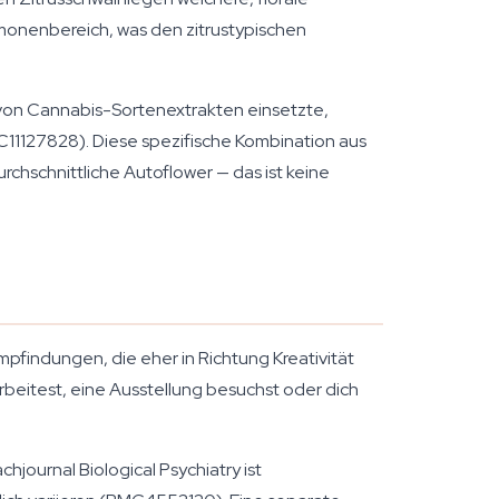
monenbereich, was den zitrustypischen
von Cannabis-Sortenextrakten einsetzte,
11127828). Diese spezifische Kombination aus
hschnittliche Autoflower — das ist keine
findungen, die eher in Richtung Kreativität
arbeitest, eine Ausstellung besuchst oder dich
achjournal
Biological Psychiatry
ist