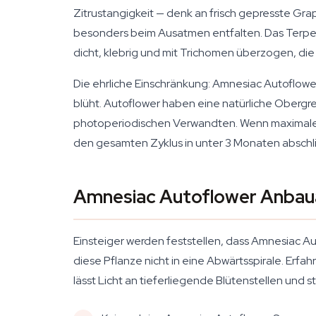
Zitrustangigkeit — denk an frisch gepresste Gra
besonders beim Ausatmen entfalten. Das Terpenpr
dicht, klebrig und mit Trichomen überzogen, di
Die ehrliche Einschränkung: Amnesiac Autoflowe
blüht. Autoflower haben eine natürliche Obergr
photoperiodischen Verwandten. Wenn maximaler E
den gesamten Zyklus in unter 3 Monaten abschließ
Amnesiac Autoflower Anbau
Einsteiger werden feststellen, dass Amnesiac A
diese Pflanze nicht in eine Abwärtsspirale. Erf
lässt Licht an tieferliegende Blütenstellen und s