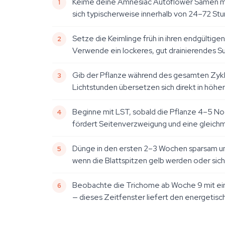
Keime deine Amnesiac Autoflower Samen mit 
sich typischerweise innerhalb von 24–72 St
Setze die Keimlinge früh in ihren endgültig
Verwende ein lockeres, gut drainierendes Su
Gib der Pflanze während des gesamten Zyklu
Lichtstunden übersetzen sich direkt in höher
Beginne mit LST, sobald die Pflanze 4–5 Nod
fördert Seitenverzweigung und eine gleich
Dünge in den ersten 2–3 Wochen sparsam und
wenn die Blattspitzen gelb werden oder sich 
Beobachte die Trichome ab Woche 9 mit ein
— dieses Zeitfenster liefert den energetis