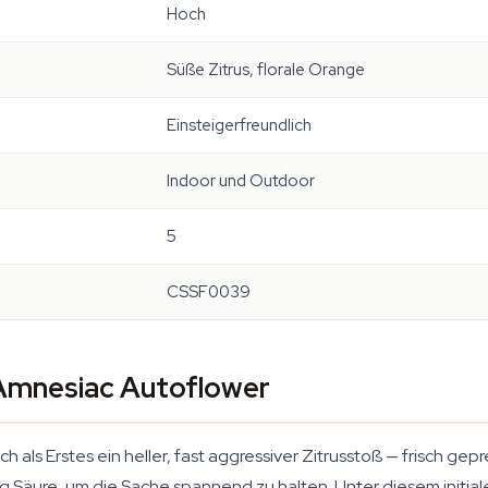
Hoch
Süße Zitrus, florale Orange
Einsteigerfreundlich
Indoor und Outdoor
5
CSSF0039
Amnesiac Autoflower
h als Erstes ein heller, fast aggressiver Zitrusstoß — frisch gep
ug Säure, um die Sache spannend zu halten. Unter diesem initiale