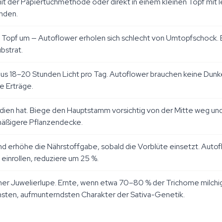
der Papiertuchmethode oder direkt in einem kleinen Topf mit le
unden.
en Topf um — Autoflower erholen sich schlecht von Umtopfschock. 
bstrat.
s 18–20 Stunden Licht pro Tag. Autoflower brauchen keine Dunke
e Erträge.
ien hat. Biege den Hauptstamm vorsichtig von der Mitte weg und 
mäßigere Pflanzendecke.
 erhöhe die Nährstoffgabe, sobald die Vorblüte einsetzt. Autof
einrollen, reduziere um 25 %.
er Juwelierlupe. Ernte, wenn etwa 70–80 % der Trichome milchig
chsten, aufmunterndsten Charakter der Sativa-Genetik.