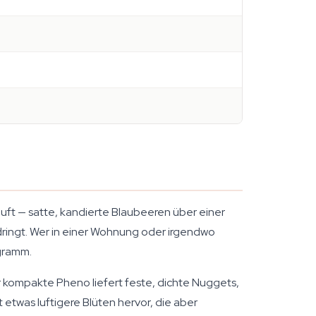
Duft — satte, kandierte Blaubeeren über einer
 dringt. Wer in einer Wohnung oder irgendwo
gramm.
kompakte Pheno liefert feste, dichte Nuggets,
 etwas luftigere Blüten hervor, die aber