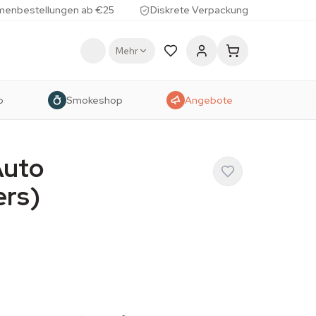
menbestellungen ab €25
Diskrete Verpackung
Mehr
p
Smokeshop
Angebote
Auto
ers)