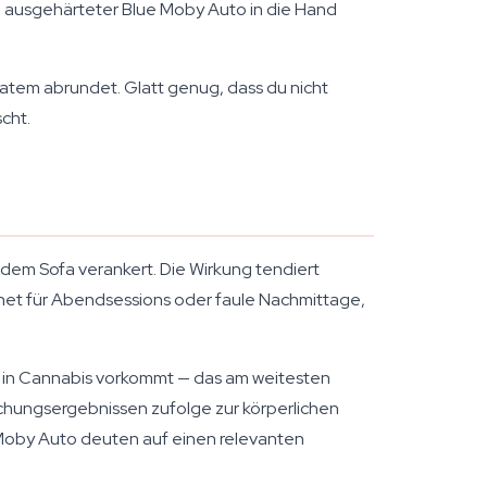
ig ausgehärteter Blue Moby Auto in die Hand
usatem abrundet. Glatt genug, dass du nicht
cht.
f dem Sofa verankert. Die Wirkung tendiert
ignet für Abendsessions oder faule Nachmittage,
ig in Cannabis vorkommt — das am weitesten
schungsergebnissen zufolge zur körperlichen
 Moby Auto deuten auf einen relevanten