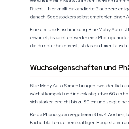
Wir würden Blue Moby Auto den meisten beerenla
Frucht — hier knallt dir kandierte Blaubeere e
danach. Seedstockers selbst empfehlen einen Ak
Eine ehrliche Einschränkung: Blue Moby Auto ist 
erwartet, braucht entweder eine Photoperioden-
die du dafür bekommst, ist das ein fairer Tausch.
Wuchseigenschaften und Ph
Blue Moby Auto Samen bringen zwei deutlich unt
wächst kompakt und indicalastig: etwa 60 cm ho
sich stärker, erreicht bis zu 80 cm und zeigt eine
Beide Phänotypen vegetieren 3 bis 4 Wochen, be
Fächerblättern, einem kräftigen Hauptstamm und 