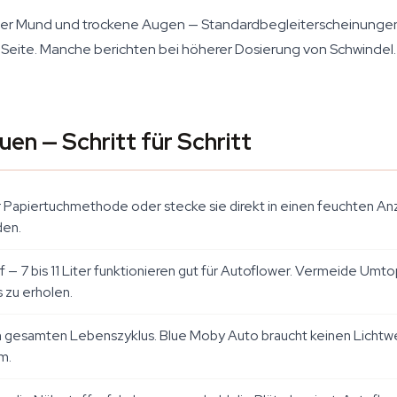
ner Mund und trockene Augen — Standardbegleiterscheinungen 
 Seite. Manche berichten bei höherer Dosierung von Schwindel. F
n — Schritt für Schritt
apiertuchmethode oder stecke sie direkt in einen feuchten Anzu
den.
 — 7 bis 11 Liter funktionieren gut für Autoflower. Vermeide Umtop
 zu erholen.
en gesamten Lebenszyklus. Blue Moby Auto braucht keinen Lichtwec
m.