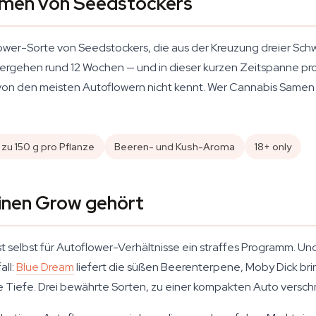
amen von Seedstockers
ower-Sorte von Seedstockers, die aus der Kreuzung dreier Sch
e vergehen rund 12 Wochen — und in dieser kurzen Zeitspanne 
on den meisten Autoflowern nicht kennt. Wer Cannabis Samen k
 zu 150 g pro Pflanze
Beeren- und Kush-Aroma
18+ only
inen Grow gehört
st selbst für Autoflower-Verhältnisse ein straffes Programm. U
all:
Blue Dream
liefert die süßen Beerenterpene, Moby Dick bri
he Tiefe. Drei bewährte Sorten, zu einer kompakten Auto versc