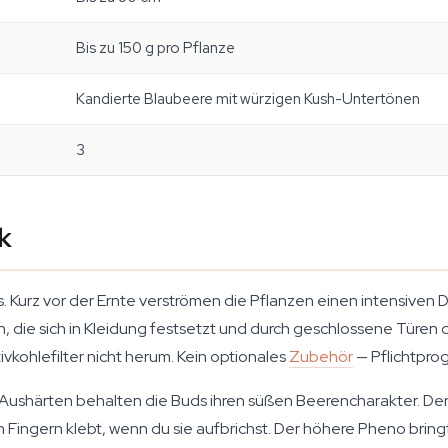
Bis zu 150 g pro Pflanze
Kandierte Blaubeere mit würzigen Kush-Untertönen
3
k
s. Kurz vor der Ernte verströmen die Pflanzen einen intensiven 
ch, die sich in Kleidung festsetzt und durch geschlossene Türen
vkohlefilter nicht herum. Kein optionales
Zubehör
— Pflichtpro
ushärten behalten die Buds ihren süßen Beerencharakter. Der 
n Fingern klebt, wenn du sie aufbrichst. Der höhere Pheno bringt