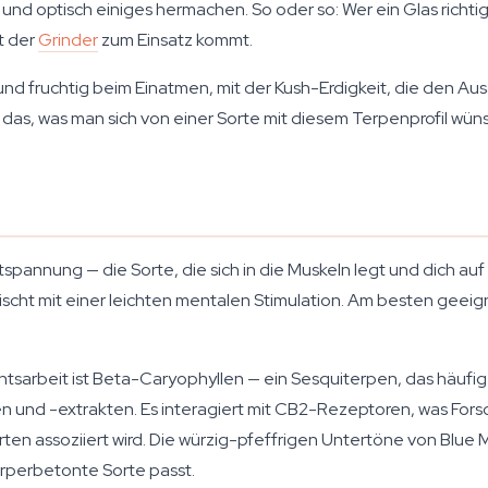
und optisch einiges hermachen. So oder so: Wer ein Glas richt
t der
Grinder
zum Einsatz kommt.
 und fruchtig beim Einatmen, mit der Kush-Erdigkeit, die den A
s, was man sich von einer Sorte mit diesem Terpenprofil wüns
ntspannung — die Sorte, die sich in die Muskeln legt und dich au
mischt mit einer leichten mentalen Stimulation. Am besten gee
chtsarbeit ist Beta-Caryophyllen — ein Sesquiterpen, das häuf
n und -extrakten. Es interagiert mit CB2-Rezeptoren, was For
ten assoziiert wird. Die würzig-pfeffrigen Untertöne von Blue
örperbetonte Sorte passt.