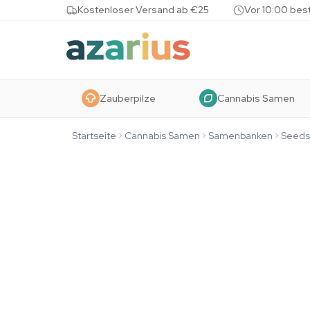
Skip to content
Kostenloser Versand ab €25
Vor 10:00 bes
Zauberpilze
Cannabis Samen
Startseite
Cannabis Samen
Samenbanken
Seedst