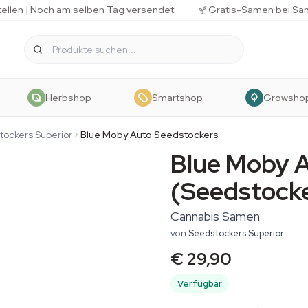
tellen | Noch am selben Tag versendet
Gratis-Samen bei Sa
Herbshop
Smartshop
Growsho
ockers Superior
Blue Moby Auto Seedstockers
Blue Moby 
(Seedstock
Cannabis Samen
von
Seedstockers Superior
€ 29,90
Verfügbar