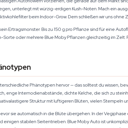
stigen Autoflowern vorziehen, die gerade auf dem Markt sind. 
ntgegen, unterlegt mit würzig-erdigen Kush-Noten. Mach ein aus
tivkohlefilter beim Indoor-Grow. Dem schließen wir uns ohne 
kein Ertragsmonster. Bis zu 150 g pro Pflanze sind für eine Aut
Sorte oder mehrere Blue Moby Pflanzen gleichzeitig im Zelt. F
änotypen
erschiedliche Phänotypen hervor — das solltest du wissen, bev
ch, enge Internodienabstände, dichte Kelche, die sich zu stein
 sativalastigere Struktur mit luftigeren Blüten, vielen Stempeln 
vor sie automatisch in die Blüte übergehen. In der Vegiphase
einigen stabilen Seitentrieben. Blue Moby Auto ist unkomplizi