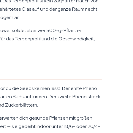
Das Terpenprofil ist kein zaghafter Hauch von
gehärtetes Glas auf und der ganze Raum riecht
Zögern an.
oflower solide, aber wer 500-g-Pflanzen
ür das Terpenprofil und die Geschwindigkeit,
or du die Seeds keimen lässt. Der erste Pheno
harten Buds auftürmen. Der zweite Pheno streckt
und Zuckerblättern.
 erwarten dich gesunde Pflanzen mit großen
ert — sie gedeiht indoor unter 18/6- oder 20/4-