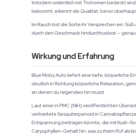
trotzdem ordentlich mit Trichomen bedeckt sind 
bekommt, erkennt die Qualität, bevor überhaup
Im Rauch löst die Sorte ihr Versprechen ein. Süß
durch den Geschmack hindurchhustest — genau da
Wirkung und Erfahrung
Blue Moby Auto liefert eine tiefe, körperliche E
deutlich in Richtung körperliche Relaxation, ge
an denen du nirgendwo hin musst.
Laut einer in PMC (NIH) veröffentlichten Übersi
verbreitete Sesquiterpenoid in Cannabispflanze
Entspannung beitragen könnte, die mit Kush-Sor
Caryophyllen-Gehalt hin, was zu ihrem Ruf als k