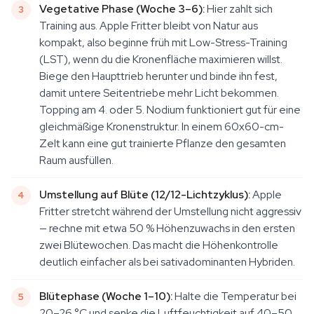
Vegetative Phase (Woche 3–6):
Hier zahlt sich
Training aus. Apple Fritter bleibt von Natur aus
kompakt, also beginne früh mit Low-Stress-Training
(LST), wenn du die Kronenfläche maximieren willst.
Biege den Haupttrieb herunter und binde ihn fest,
damit untere Seitentriebe mehr Licht bekommen.
Topping am 4. oder 5. Nodium funktioniert gut für eine
gleichmäßige Kronenstruktur. In einem 60x60-cm-
Zelt kann eine gut trainierte Pflanze den gesamten
Raum ausfüllen.
Umstellung auf Blüte (12/12-Lichtzyklus):
Apple
Fritter stretcht während der Umstellung nicht aggressiv
— rechne mit etwa 50 % Höhenzuwachs in den ersten
zwei Blütewochen. Das macht die Höhenkontrolle
deutlich einfacher als bei sativadominanten Hybriden.
Blütephase (Woche 1–10):
Halte die Temperatur bei
20–26 °C und senke die Luftfeuchtigkeit auf 40–50