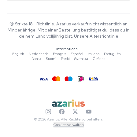
Smartshop
Über Azarius
Qualitätsgarantie
Herbshop
Wiki
Kontakt
Growshop
Blog
🔞
Strikte 18+ Richtlinie. Azarius verkauft nicht wissentlich an
FAQ
Minderjährige. Mit deiner Bestellung bestätigst du, dass du in
Autoren
Datenschutzrichtlinie
deinem Land volljährig bist.
Unsere Altersrichtlinie
Redaktionelle Standards
International
Tools & Rechner
English
·
Nederlands
·
Français
·
Español
·
Italiano
·
Português
·
Dansk
·
Suomi
·
Polski
·
Svenska
·
Čeština
Aktionen
Sitemap
© 2026 Azarius. Alle Rechte vorbehalten.
Cookies verwalten