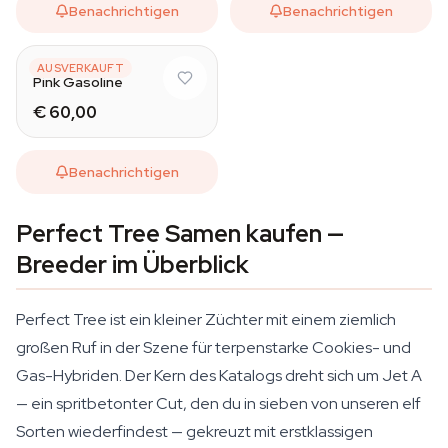
Benachrichtigen
Benachrichtigen
PERFECT TREE
AUSVERKAUFT
Pink Gasoline
€ 60,00
Benachrichtigen
Perfect Tree Samen kaufen —
Breeder im Überblick
Perfect Tree ist ein kleiner Züchter mit einem ziemlich
großen Ruf in der Szene für terpenstarke Cookies- und
Gas-Hybriden. Der Kern des Katalogs dreht sich um Jet A
— ein spritbetonter Cut, den du in sieben von unseren elf
Sorten wiederfindest — gekreuzt mit erstklassigen