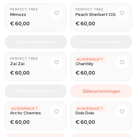
PERFECT TREE
PERFECT TREE
Mimozz
Peach Sherbert OG
€ 60,00
€ 60,00
In den Warenkorb
In den Warenkorb
PERFECT TREE
PERFECT TREE
AUSVERKAUFT
Zaï Zaï
Chantilly
€ 60,00
€ 60,00
In den Warenkorb
Benachrichtigen
PERFECT TREE
PERFECT TREE
AUSVERKAUFT
AUSVERKAUFT
Arctic Cherries
Doki Doki
€ 60,00
€ 60,00