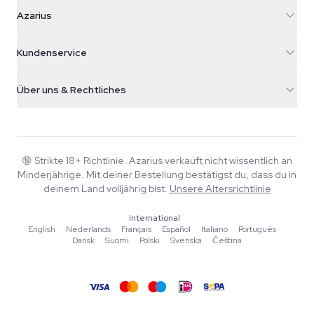
Azarius
Azarius
Galvaniweg 11
5482 TN Schijndel
Cannabissamen
Kundenservice
Nederland
Zauberpilze
Versandinfo
support@azarius.com
Smokeshop
Über uns & Rechtliches
+31(0)204897914
Rückgaberecht
Smartshop
Über Azarius
Qualitätsgarantie
Herbshop
Wiki
Kontakt
Growshop
Blog
🔞
Strikte 18+ Richtlinie. Azarius verkauft nicht wissentlich an
FAQ
Minderjährige. Mit deiner Bestellung bestätigst du, dass du in
Musik
Datenschutzrichtlinie
deinem Land volljährig bist.
Unsere Altersrichtlinie
Autoren
International
Redaktionelle Standards
English
·
Nederlands
·
Français
·
Español
·
Italiano
·
Português
·
Dansk
·
Suomi
·
Polski
·
Svenska
·
Čeština
Tools & Rechner
Aktionen
Sitemap