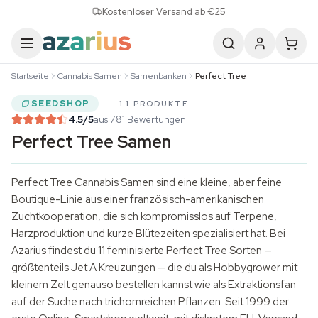
Skip to content
Kostenloser Versand ab €25
Startseite
Cannabis Samen
Samenbanken
Perfect Tree
SEEDSHOP
11 PRODUKTE
4.5
/5
aus 781 Bewertungen
Perfect Tree Samen
Perfect Tree
Cannabis Samen
sind eine kleine, aber feine
Boutique-Linie aus einer französisch-amerikanischen
Zuchtkooperation, die sich kompromisslos auf
Terpene
,
Harzproduktion und kurze Blütezeiten spezialisiert hat. Bei
Azarius findest du 11 feminisierte Perfect Tree Sorten —
größtenteils Jet A Kreuzungen — die du als Hobbygrower mit
kleinem Zelt genauso bestellen kannst wie als Extraktionsfan
auf der Suche nach trichomreichen Pflanzen. Seit 1999 der