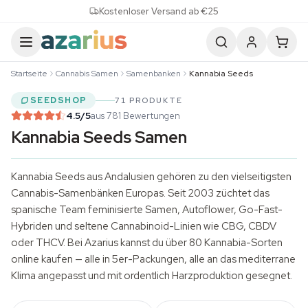
Skip to content
Kostenloser Versand ab €25
Startseite
Cannabis Samen
Samenbanken
Kannabia Seeds
SEEDSHOP
71 PRODUKTE
4.5
/5
aus 781 Bewertungen
Kannabia Seeds Samen
Kannabia Seeds aus Andalusien gehören zu den vielseitigsten
Cannabis-Samenbänken Europas. Seit 2003 züchtet das
spanische Team
feminisierte Samen
, Autoflower, Go-Fast-
Hybriden und seltene Cannabinoid-Linien wie CBG, CBDV
oder THCV. Bei Azarius kannst du über 80 Kannabia-Sorten
online kaufen — alle in 5er-Packungen, alle an das mediterrane
Klima angepasst und mit ordentlich Harzproduktion gesegnet.