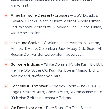
klarkommt.
Amerikanische Dessert-Crosses
— GSC, Dosidos,
Gelato-K, Pink Gelato, Sunset Sherbet, Apple Fritter
und Rainbow Sherbet #11. Cookies- und Gelato-Linien,
wie sie sein sollen.
Haze und Sativa
— Cookies Haze, Amnesi-K Lemon,
Amnesi-K Haze, Colombian Jack, Moby Dick, Super AK,
Russian Doll. Für den zerebralen Tagesrauch.
Schwere Indicas
— White Domina, Purple Kush, Big Bull,
Hellfire OG, Super OG Kush, Karibbean Mango. Dicht,
beruhigend, triefend vor Harz.
Schnelle Autoflower
— Speedy Boom Auto (60–65
Tage), Kickass Auto, Gnomo Auto, Mikromachine Auto
für kleine Zelte und schmale Balkone.
Go Fast Hybriden
— Pure Skunk Go Fast, Sunset