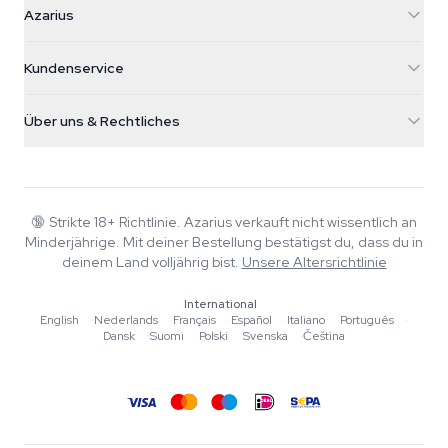
Azarius
Galvaniweg 11
5482 TN Schijndel
Cannabissamen
Kundenservice
Nederland
Zauberpilze
Versandinfo
support@azarius.com
Smokeshop
Über uns & Rechtliches
+31(0)204897914
Rückgaberecht
Smartshop
Über Azarius
Qualitätsgarantie
Herbshop
Wiki
Kontakt
Growshop
Blog
🔞
Strikte 18+ Richtlinie. Azarius verkauft nicht wissentlich an
FAQ
Minderjährige. Mit deiner Bestellung bestätigst du, dass du in
Autoren
Datenschutzrichtlinie
deinem Land volljährig bist.
Unsere Altersrichtlinie
Redaktionelle Standards
International
Tools & Rechner
English
·
Nederlands
·
Français
·
Español
·
Italiano
·
Português
·
Dansk
·
Suomi
·
Polski
·
Svenska
·
Čeština
Aktionen
Sitemap