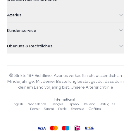
Azarius
Azarius
Galvaniweg 11
5482 TN Schijndel
Cannabissamen
Kundenservice
Nederland
Zauberpilze
Versandinfo
support@azarius.com
Smokeshop
Über uns & Rechtliches
+31(0)204897914
Rückgaberecht
Smartshop
Über Azarius
Qualitätsgarantie
Herbshop
Wiki
Kontakt
Growshop
Blog
🔞
Strikte 18+ Richtlinie. Azarius verkauft nicht wissentlich an
FAQ
Minderjährige. Mit deiner Bestellung bestätigst du, dass du in
Musik
Datenschutzrichtlinie
deinem Land volljährig bist.
Unsere Altersrichtlinie
Autoren
International
Redaktionelle Standards
English
·
Nederlands
·
Français
·
Español
·
Italiano
·
Português
·
Dansk
·
Suomi
·
Polski
·
Svenska
·
Čeština
Tools & Rechner
Aktionen
Sitemap