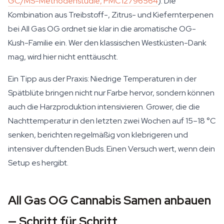
GC/MS-Methodenstudie, PMC12796564
). Die
Kombination aus Treibstoff-, Zitrus- und Kiefernterpenen
bei All Gas OG ordnet sie klar in die aromatische OG-
Kush-Familie ein. Wer den klassischen Westküsten-Dank
mag, wird hier nicht enttäuscht.
Ein Tipp aus der Praxis: Niedrige Temperaturen in der
Spätblüte bringen nicht nur Farbe hervor, sondern können
auch die Harzproduktion intensivieren. Grower, die die
Nachttemperatur in den letzten zwei Wochen auf 15–18 °C
senken, berichten regelmäßig von klebrigeren und
intensiver duftenden Buds. Einen Versuch wert, wenn dein
Setup es hergibt.
All Gas OG Cannabis Samen anbauen
— Schritt für Schritt