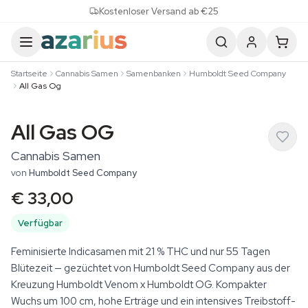
Skip to content
Kostenloser Versand ab €25
Startseite
Cannabis Samen
Samenbanken
Humboldt Seed Company
All Gas Og
All Gas OG
Cannabis Samen
von
Humboldt Seed Company
€ 33,00
Verfügbar
Feminisierte Indicasamen mit 21 % THC und nur 55 Tagen
Blütezeit — gezüchtet von Humboldt Seed Company aus der
Kreuzung Humboldt Venom x Humboldt OG. Kompakter
Wuchs um 100 cm, hohe Erträge und ein intensives Treibstoff-