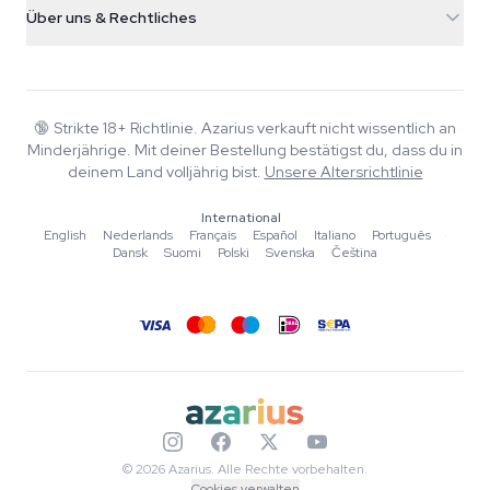
support@azarius.com
Smokeshop
Über uns & Rechtliches
+31(0)204897914
Rückgaberecht
Smartshop
Über Azarius
Qualitätsgarantie
Herbshop
Wiki
Kontakt
Growshop
Blog
🔞
Strikte 18+ Richtlinie. Azarius verkauft nicht wissentlich an
FAQ
Minderjährige. Mit deiner Bestellung bestätigst du, dass du in
Musik
Datenschutzrichtlinie
deinem Land volljährig bist.
Unsere Altersrichtlinie
Autoren
International
Redaktionelle Standards
English
·
Nederlands
·
Français
·
Español
·
Italiano
·
Português
·
Dansk
·
Suomi
·
Polski
·
Svenska
·
Čeština
Tools & Rechner
Aktionen
Sitemap
© 2026 Azarius. Alle Rechte vorbehalten.
Cookies verwalten