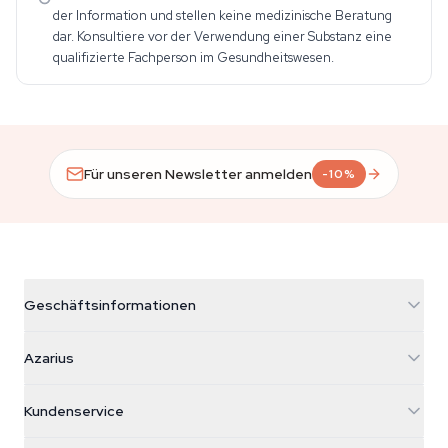
der Information und stellen keine medizinische Beratung
dar. Konsultiere vor der Verwendung einer Substanz eine
qualifizierte Fachperson im Gesundheitswesen.
Für unseren Newsletter anmelden
-10%
Geschäftsinformationen
Azarius
Azarius
Galvaniweg 11
5482 TN Schijndel
Cannabissamen
Kundenservice
Nederland
Zauberpilze
Versandinfo