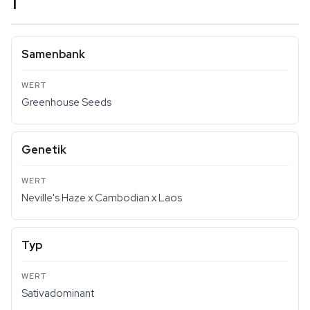
1
Samenbank
Greenhouse Seeds
Genetik
Neville's Haze x Cambodian x Laos
Typ
Sativadominant