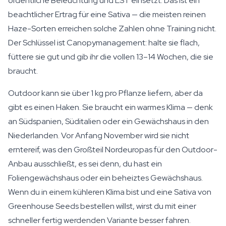
ordentliche Beleuchtung und LST einsetzt. Das ist ein
beachtlicher Ertrag für eine Sativa — die meisten reinen
Haze-Sorten erreichen solche Zahlen ohne Training nicht.
Der Schlüssel ist Canopymanagement: halte sie flach,
füttere sie gut und gib ihr die vollen 13–14 Wochen, die sie
braucht.
Outdoor kann sie über 1 kg pro Pflanze liefern, aber da
gibt es einen Haken. Sie braucht ein warmes Klima — denk
an Südspanien, Süditalien oder ein Gewächshaus in den
Niederlanden. Vor Anfang November wird sie nicht
erntereif, was den Großteil Nordeuropas für den Outdoor-
Anbau ausschließt, es sei denn, du hast ein
Foliengewächshaus oder ein beheiztes Gewächshaus.
Wenn du in einem kühleren Klima bist und eine Sativa von
Greenhouse Seeds bestellen willst, wirst du mit einer
schneller fertig werdenden Variante besser fahren.