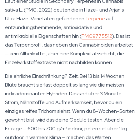
Laut einer Studie in
Secondary Terpenes in Cannabis
sativa L.
(PMC, 2022) deuten die in Haze- und Arjan's
Ultra Haze-Varietäten gefundenen
Terpene
auf
entzündungshemmende, antioxidative und
antimikrobielle Eigenschaften hin (
PMC9775512
). Das ist
das Terpenprofil, das neben den Cannabinoiden arbeitet
— kein Allheilmittel, aber eine Komplexitätsschicht, die
Einzelwirkstoffextrakte nicht nachbilden können.
Die ehrliche Einschränkung? Zeit. Bei 13 bis 14 Wochen
Blüte braucht sie fast doppelt so lang wie die meisten
indicadominanten Hybriden. Das sind über 3 Monate
Strom, Nährstoffe und Aufmerksamkeit, bevor du ein
einziges reifes Trichom siehst. Wenn du 8-Wochen-Sorten
gewohnt bist, wird das deine Geduld testen. Aber die
Erträge — 600 bis 700 g/m² indoor, potenziell über 1 kg
outdoor in warmem Klima — machen das Warten