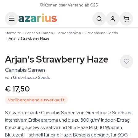
Skip to content
Kostenloser Versand ab €25
Startseite
Cannabis Samen
Samenbanken
Greenhouse Seeds
Arjans Strawberry Haze
Arjan's Strawberry Haze
Cannabis Samen
von
Greenhouse Seeds
€ 17,50
Vorübergehend ausverkauft
Sativadominante Cannabis Samen von Greenhouse Seeds mit
intensivem Erdbeeraroma und bis zu 800 g/m² Indoor-Ertrag.
Kreuzung aus Swiss Sativa und NL5 Haze Mist, 10 Wochen
Blütezeit — schnell für eine Haze. Bestens geeignet für SOG-