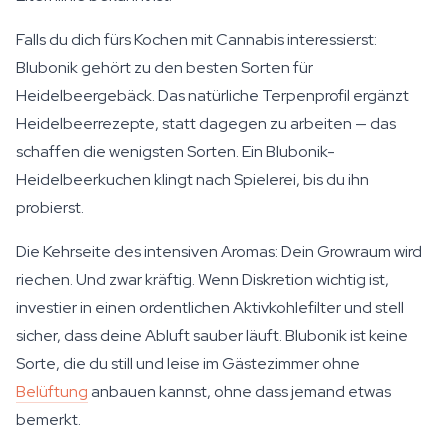
Falls du dich fürs Kochen mit Cannabis interessierst:
Blubonik gehört zu den besten Sorten für
Heidelbeergebäck. Das natürliche Terpenprofil ergänzt
Heidelbeerrezepte, statt dagegen zu arbeiten — das
schaffen die wenigsten Sorten. Ein Blubonik-
Heidelbeerkuchen klingt nach Spielerei, bis du ihn
probierst.
Die Kehrseite des intensiven Aromas: Dein Growraum wird
riechen. Und zwar kräftig. Wenn Diskretion wichtig ist,
investier in einen ordentlichen Aktivkohlefilter und stell
sicher, dass deine Abluft sauber läuft. Blubonik ist keine
Sorte, die du still und leise im Gästezimmer ohne
Belüftung
anbauen kannst, ohne dass jemand etwas
bemerkt.