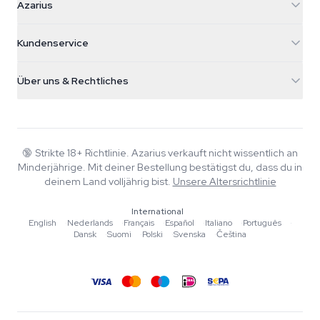
Azarius
Galvaniweg 11
5482 TN Schijndel
Cannabissamen
Kundenservice
Nederland
Zauberpilze
Versandinfo
support@azarius.com
Smokeshop
Über uns & Rechtliches
+31(0)204897914
Rückgaberecht
Smartshop
Über Azarius
Qualitätsgarantie
Herbshop
Wiki
Kontakt
Growshop
Blog
🔞
Strikte 18+ Richtlinie. Azarius verkauft nicht wissentlich an
FAQ
Minderjährige. Mit deiner Bestellung bestätigst du, dass du in
Musik
Datenschutzrichtlinie
deinem Land volljährig bist.
Unsere Altersrichtlinie
Autoren
International
Redaktionelle Standards
English
·
Nederlands
·
Français
·
Español
·
Italiano
·
Português
·
Dansk
·
Suomi
·
Polski
·
Svenska
·
Čeština
Tools & Rechner
Aktionen
Sitemap