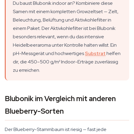
Du baust Blubonik indoor an? Kombiniere diese
Samen mit einem kompletten Growzeltset — Zelt,
Beleuchtung, Belüftung und Aktivkohlefilter in
einem Paket. Der Aktivkohlefilter ist bei Blubonik
besonders relevant, wenn du das intensive
Heidelbeeraroma unter Kontrolle halten willst. Ein
pH-Messgerät und hochwertiges
Substrat
helfen
dir, die 450–500 g/m² Indoor-Erträge zuverlässig
zu erreichen.
Blubonik im Vergleich mit anderen
Blueberry-Sorten
Der Blueberry-Stammbaum ist riesig — fast jede