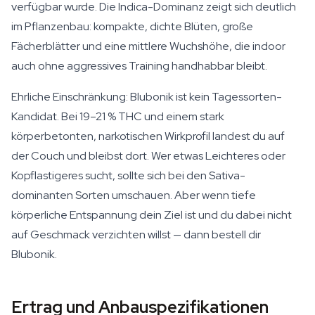
verfügbar wurde. Die Indica-Dominanz zeigt sich deutlich
im Pflanzenbau: kompakte, dichte Blüten, große
Fächerblätter und eine mittlere Wuchshöhe, die indoor
auch ohne aggressives Training handhabbar bleibt.
Ehrliche Einschränkung: Blubonik ist kein Tagessorten-
Kandidat. Bei 19–21 % THC und einem stark
körperbetonten, narkotischen Wirkprofil landest du auf
der Couch und bleibst dort. Wer etwas Leichteres oder
Kopflastigeres sucht, sollte sich bei den Sativa-
dominanten Sorten umschauen. Aber wenn tiefe
körperliche Entspannung dein Ziel ist und du dabei nicht
auf Geschmack verzichten willst — dann bestell dir
Blubonik.
Ertrag und Anbauspezifikationen