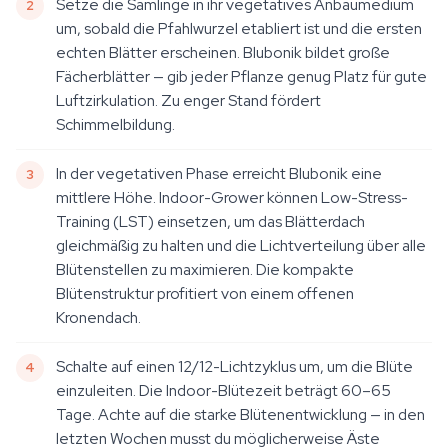
Setze die Sämlinge in ihr vegetatives Anbaumedium
um, sobald die Pfahlwurzel etabliert ist und die ersten
echten Blätter erscheinen. Blubonik bildet große
Fächerblätter — gib jeder Pflanze genug Platz für gute
Luftzirkulation. Zu enger Stand fördert
Schimmelbildung.
In der vegetativen Phase erreicht Blubonik eine
mittlere Höhe. Indoor-Grower können Low-Stress-
Training (LST) einsetzen, um das Blätterdach
gleichmäßig zu halten und die Lichtverteilung über alle
Blütenstellen zu maximieren. Die kompakte
Blütenstruktur profitiert von einem offenen
Kronendach.
Schalte auf einen 12/12-Lichtzyklus um, um die Blüte
einzuleiten. Die Indoor-Blütezeit beträgt 60–65
Tage. Achte auf die starke Blütenentwicklung — in den
letzten Wochen musst du möglicherweise Äste