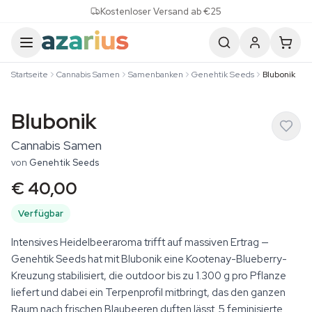
Skip to content
Kostenloser Versand ab €25
Startseite
Cannabis Samen
Samenbanken
Genehtik Seeds
Blubonik
Blubonik
Cannabis Samen
von
Genehtik Seeds
€ 40,00
Verfügbar
Intensives Heidelbeeraroma trifft auf massiven Ertrag —
Genehtik Seeds hat mit Blubonik eine Kootenay-Blueberry-
Kreuzung stabilisiert, die outdoor bis zu 1.300 g pro Pflanze
liefert und dabei ein Terpenprofil mitbringt, das den ganzen
Raum nach frischen Blaubeeren duften lässt. 5 feminisierte