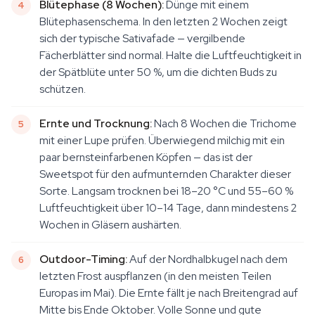
Blütephase (8 Wochen):
Dünge mit einem
Blütephasenschema. In den letzten 2 Wochen zeigt
sich der typische Sativafade — vergilbende
Fächerblätter sind normal. Halte die Luftfeuchtigkeit in
der Spätblüte unter 50 %, um die dichten Buds zu
schützen.
Ernte und Trocknung:
Nach 8 Wochen die Trichome
mit einer Lupe prüfen. Überwiegend milchig mit ein
paar bernsteinfarbenen Köpfen — das ist der
Sweetspot für den aufmunternden Charakter dieser
Sorte. Langsam trocknen bei 18–20 °C und 55–60 %
Luftfeuchtigkeit über 10–14 Tage, dann mindestens 2
Wochen in Gläsern aushärten.
Outdoor-Timing:
Auf der Nordhalbkugel nach dem
letzten Frost auspflanzen (in den meisten Teilen
Europas im Mai). Die Ernte fällt je nach Breitengrad auf
Mitte bis Ende Oktober. Volle Sonne und gute