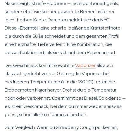
Nase steigt, ist reife Erdbeere — nicht bonbonartig süß,
sondern eher wie sonnengewärmte Beeren mit einer
leicht herben Kante. Darunter meldet sich der NYC-
Diesel-Elternteil: eine scharfe, beißende Kraftstoffnote,
die durch die Süße schneidet und dem gesamten Profil
eine herzhafte Tiefe verleiht. Eine Kombination, die
besser funktioniert, als sie sich auf dem Papier anhört.
Der Geschmack kommt sowohl im
Vaporizer
als auch
klassisch gedreht voll zur Geltung. Im Vaporizer bei
niedrigeren Temperaturen (um die 180 °C) treten die
Erdbeernoten klarer hervor. Drehst du die Temperatur
hoch oder verbrennst, übernimmt das Diesel. So oder so —
es ist ein Geschmack, bei dem du immer wieder ans Glas
gehst, schon allein um daran zu riechen.
Zum Vergleich: Wenn du Strawberry Cough pur kennst,