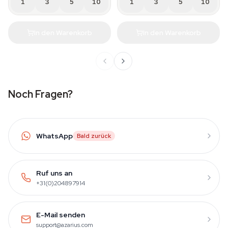
1
3
5
10
1
3
5
10
In den Warenkorb
In den Warenkorb
Noch Fragen?
WhatsApp
Bald zurück
Ruf uns an
+31(0)204897914
E-Mail senden
support@azarius.com