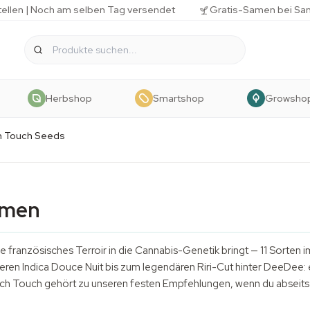
tellen | Noch am selben Tag versendet
Gratis-Samen bei Sa
Herbshop
Smartshop
Growsho
h Touch Seeds
amen
 französisches Terroir in die Cannabis-Genetik bringt — 11 Sorten im 
ren Indica Douce Nuit bis zum legendären Riri-Cut hinter DeeDee: 
ch Touch gehört zu unseren festen Empfehlungen, wenn du abseits 