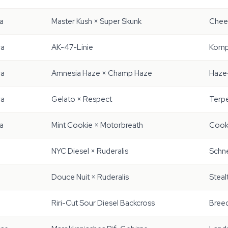
ca
Master Kush × Super Skunk
Chees
va
AK-47-Linie
Komp
va
Amnesia Haze × Champ Haze
Haze
va
Gelato × Respect
Terpe
ca
Mint Cookie × Motorbreath
Cook
NYC Diesel × Ruderalis
Schne
Douce Nuit × Ruderalis
Steal
Riri-Cut Sour Diesel Backcross
Breed