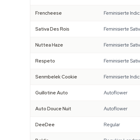
Frencheese
Feminisierte Indi
Sativa Des Rois
Feminisierte Sati
Nuttea Haze
Feminisierte Sati
Respeto
Feminisierte Sati
Senmbelek Cookie
Feminisierte Indi
Guillotine Auto
Autoflower
Auto Douce Nuit
Autoflower
DeeDee
Regular