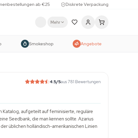
menbestellungen ab €25
Diskrete Verpackung
Mehr
p
Smokeshop
Angebote
4.5
/5
aus 781 Bewertungen
Katalog, aufgeteilt auf feminisierte, reguläre
eine Seedbank, die man kennen sollte. Azarius
der üblichen holländisch-amerikanischen Linien