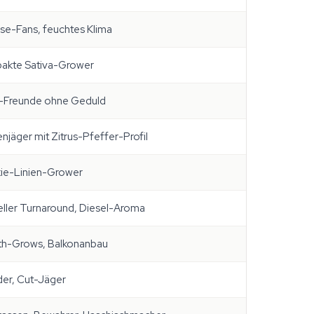
e-Fans, feuchtes Klima
akte Sativa-Grower
-Freunde ohne Geduld
njäger mit Zitrus-Pfeffer-Profil
ie-Linien-Grower
ller Turnaround, Diesel-Aroma
th-Grows, Balkonanbau
er, Cut-Jäger