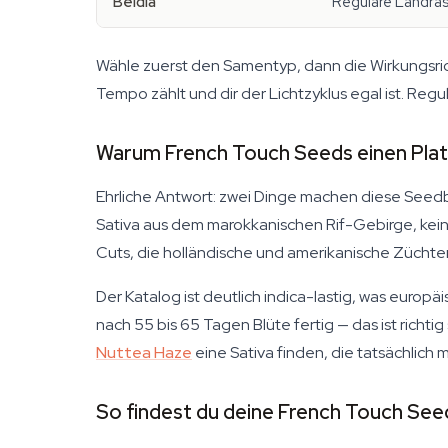
Beldia
Reguläre Landra
Wähle zuerst den Samentyp, dann die Wirkungsrich
Tempo zählt und dir der Lichtzyklus egal ist. Re
Warum French Touch Seeds einen Platz
Ehrliche Antwort: zwei Dinge machen diese Seedba
Sativa aus dem marokkanischen Rif-Gebirge, kein u
Cuts, die holländische und amerikanische Züchte
Der Katalog ist deutlich indica-lastig, was eu
nach 55 bis 65 Tagen Blüte fertig — das ist richtig
Nuttea Haze
eine Sativa finden, die tatsächlich 
So findest du deine French Touch See