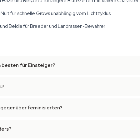
a Haze und Respeto für längere Blütezeiten mit klarem Charakter
Nuit für schnelle Grows unabhängig vom Lichtzyklus
nd Beldia für Breeder und Landrassen-Bewahrer
 besten für Einsteiger?
s?
 gegenüber feminisierten?
ders?