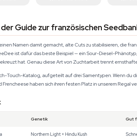
 der Guide zur französischen Seedban
h einen Namen damit gemacht, alte Cuts zu stabilisieren, die f
eeDee ist dafür das beste Beispiel — ein Sour-Diesel-Phänotyp, 
ekreuzt hat. Genau diese Art von Zuchtarbeit trennt ernsthaft
nch-Touch-Katalog, aufgeteilt auf drei Samentypen. Wenn du di
 Frencheese haben sich ihren festen Platz in unserem Regal ve
k
Genetik
Gut f
ca
Northern Light × Hindu Kush
Schne