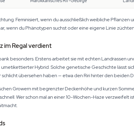
sse
Marokkanisches Rif-Gebirge
Land
tung. Feminisiert, wenn du ausschließlich weibliche Pflanzen u
gular, wenn du Phänotypen suchst oder eine eigene Linie züchte
 im Regal verdient
nk besonders. Erstens arbeitet sie mit echten Landrassen und 
metikettierter Hybrid. Solche genetische Geschichte lässt sich 
r schlicht übersehen haben — etwa den Riri hinter den beiden
ropäischen Growern mit begrenzter Deckenhöhe und kurzen Som
 schnell. Wer schon mal an einer 10-Wochen-Haze verzweifelt ist, 
mitmacht.
ds