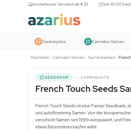
Skip to content
Kostenloser Versand ab €25
Vor 10:00 bes
Zauberpilze
Cannabis Samen
Startseite
Cannabis Samen
Samenbanken
Frenc
SEEDSHOP
10 PRODUKTE
French Touch Seeds S
French Touch Seeds ist eine Pariser Seedbank, die
und
autoflowering Samen
. Von der knospenschwe
verschickt Samen seit 1999 europaweit, und Fren
etwas Besonderes kaufen willst.