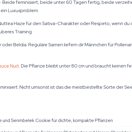
 Beide feminisiert, beide unter 60 Tagen fertig, beide verzei
— ein Luxusproblem.
 Nuttea Haze für den Sativa-Charakter oder Respeto, wenn du d
uberes Training.
 oder Beldia. Reguläre Samen liefern dir Männchen für Pollenarb
uce Nuit
. Die Pflanze bleibt unter 80 cm und braucht keinen fe
eminisiert. Nicht umsonst ist das die meistbestellte Sorte der S
e und Senmbelek Cookie für dichte, kompakte Pflanzen