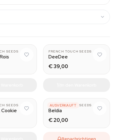
CH SEEDS
FRENCH TOUCH SEEDS
 Rois
DeeDee
€ 39,00
n Warenkorb
In den Warenkorb
CH SEEDS
FRENCH TOUCH SEEDS
AUSVERKAUFT
 Cookie
Beldia
€ 20,00
n Warenkorb
Benachrichtigen