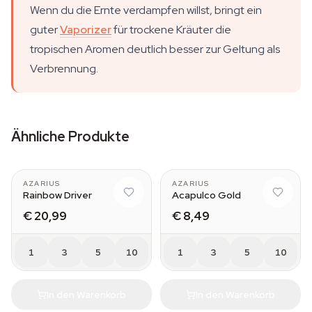
Wenn du die Ernte verdampfen willst, bringt ein
guter
Vaporizer
für trockene Kräuter die
tropischen Aromen deutlich besser zur Geltung als
Verbrennung.
Ähnliche Produkte
AZARIUS
AZARIUS
Rainbow Driver
Acapulco Gold
€ 20,99
€ 8,49
1
3
5
10
1
3
5
10
In den Warenkorb
In den Warenkorb