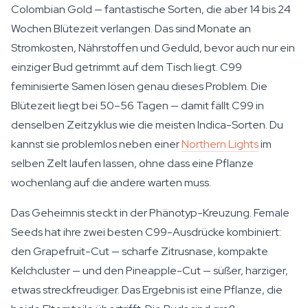
Colombian Gold — fantastische Sorten, die aber 14 bis 24
Wochen Blütezeit verlangen. Das sind Monate an
Stromkosten, Nährstoffen und Geduld, bevor auch nur ein
einziger Bud getrimmt auf dem Tisch liegt. C99
feminisierte Samen lösen genau dieses Problem. Die
Blütezeit liegt bei 50–56 Tagen — damit fällt C99 in
denselben Zeitzyklus wie die meisten Indica-Sorten. Du
kannst sie problemlos neben einer
Northern Lights
im
selben Zelt laufen lassen, ohne dass eine Pflanze
wochenlang auf die andere warten muss.
Das Geheimnis steckt in der Phänotyp-Kreuzung. Female
Seeds hat ihre zwei besten C99-Ausdrücke kombiniert:
den Grapefruit-Cut — scharfe Zitrusnase, kompakte
Kelchcluster — und den Pineapple-Cut — süßer, harziger,
etwas streckfreudiger. Das Ergebnis ist eine Pflanze, die