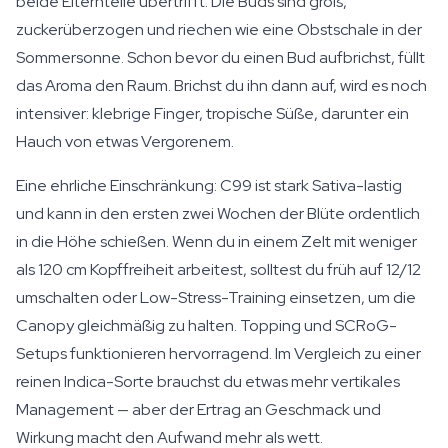
beide Elternteile übertrifft. Die Buds sind groß,
zuckerüberzogen und riechen wie eine Obstschale in der
Sommersonne. Schon bevor du einen Bud aufbrichst, füllt
das Aroma den Raum. Brichst du ihn dann auf, wird es noch
intensiver: klebrige Finger, tropische Süße, darunter ein
Hauch von etwas Vergorenem.
Eine ehrliche Einschränkung: C99 ist stark Sativa-lastig
und kann in den ersten zwei Wochen der Blüte ordentlich
in die Höhe schießen. Wenn du in einem Zelt mit weniger
als 120 cm Kopffreiheit arbeitest, solltest du früh auf 12/12
umschalten oder Low-Stress-Training einsetzen, um die
Canopy gleichmäßig zu halten. Topping und SCRoG-
Setups funktionieren hervorragend. Im Vergleich zu einer
reinen Indica-Sorte brauchst du etwas mehr vertikales
Management — aber der Ertrag an Geschmack und
Wirkung macht den Aufwand mehr als wett.