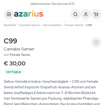
Skip to content
Kostenloser Versand ab €25
Startseite
Cannabis Samen
Samenbanken
Female Seeds
C99
C99
Cannabis Samen
von
Female Seeds
€ 30,00
Verfügbar
Sativa-Genetik in Indica-Geschwindigkeit — C99 von Female
Seeds liefert tropische Grapefruit-Ananas-Aromen und ein
klares, kopflastiges Erlebnis nach nur 7–8 Wochen Blütezeit.
Vier feminisierte Samen pro Packung, stabilisierter Phänotyp-
Blend, kein Männchen-Aussortieren. Bei Azarius bestellen und