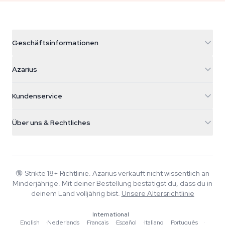
Geschäftsinformationen
Azarius
Azarius
Galvaniweg 11
5482 TN Schijndel
Cannabissamen
Kundenservice
Nederland
Zauberpilze
Versandinfo
support@azarius.com
Smokeshop
Über uns & Rechtliches
+31(0)204897914
Rückgaberecht
Smartshop
Über Azarius
Qualitätsgarantie
Herbshop
Wiki
Kontakt
Growshop
Blog
🔞
Strikte 18+ Richtlinie. Azarius verkauft nicht wissentlich an
FAQ
Minderjährige. Mit deiner Bestellung bestätigst du, dass du in
Musik
Datenschutzrichtlinie
deinem Land volljährig bist.
Unsere Altersrichtlinie
Autoren
International
Redaktionelle Standards
English
·
Nederlands
·
Français
·
Español
·
Italiano
·
Português
·