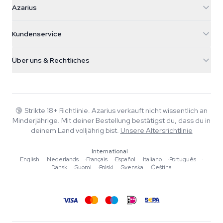
Azarius
Galvaniweg 11
5482 TN Schijndel
Cannabissamen
Kundenservice
Nederland
Zauberpilze
Versandinfo
support@azarius.com
Smokeshop
Über uns & Rechtliches
+31(0)204897914
Rückgaberecht
Smartshop
Über Azarius
Qualitätsgarantie
Herbshop
Wiki
Kontakt
Growshop
Blog
🔞
Strikte 18+ Richtlinie. Azarius verkauft nicht wissentlich an
FAQ
Minderjährige. Mit deiner Bestellung bestätigst du, dass du in
Musik
Datenschutzrichtlinie
deinem Land volljährig bist.
Unsere Altersrichtlinie
Autoren
International
Redaktionelle Standards
English
·
Nederlands
·
Français
·
Español
·
Italiano
·
Português
·
Dansk
·
Suomi
·
Polski
·
Svenska
·
Čeština
Tools & Rechner
Aktionen
Sitemap