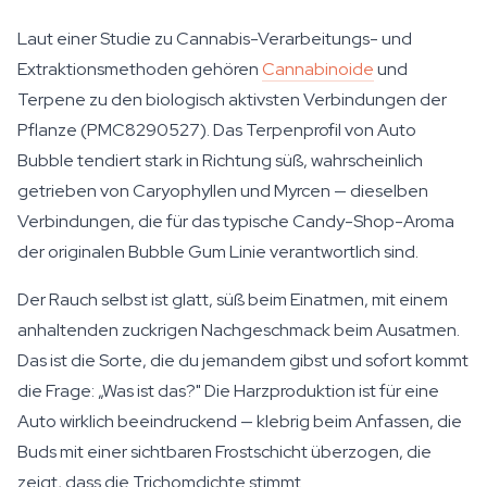
Laut einer Studie zu Cannabis-Verarbeitungs- und
Extraktionsmethoden gehören
Cannabinoide
und
Terpene zu den biologisch aktivsten Verbindungen der
Pflanze (PMC8290527). Das Terpenprofil von Auto
Bubble tendiert stark in Richtung süß, wahrscheinlich
getrieben von Caryophyllen und Myrcen — dieselben
Verbindungen, die für das typische Candy-Shop-Aroma
der originalen Bubble Gum Linie verantwortlich sind.
Der Rauch selbst ist glatt, süß beim Einatmen, mit einem
anhaltenden zuckrigen Nachgeschmack beim Ausatmen.
Das ist die Sorte, die du jemandem gibst und sofort kommt
die Frage: „Was ist das?" Die Harzproduktion ist für eine
Auto wirklich beeindruckend — klebrig beim Anfassen, die
Buds mit einer sichtbaren Frostschicht überzogen, die
zeigt, dass die Trichomdichte stimmt.