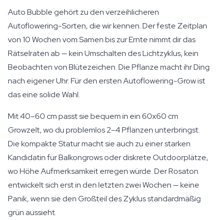
Auto Bubble gehört zu den verzeihlicheren
Autoflowering-Sorten, die wir kennen. Der feste Zeitplan
von 10 Wochen vom Samen bis zur Ernte nimmt dir das
Rätselraten ab — kein Umschalten des Lichtzyklus, kein
Beobachten von Blütezeichen. Die Pflanze macht ihr Ding
nach eigener Uhr. Für den ersten Autoflowering-Grow ist
das eine solide Wahl.
Mit 40–60 cm passt sie bequem in ein 60x60 cm
Growzelt, wo du problemlos 2–4 Pflanzen unterbringst.
Die kompakte Statur macht sie auch zu einer starken
Kandidatin für Balkongrows oder diskrete Outdoorplätze,
wo Höhe Aufmerksamkeit erregen würde. Der Rosaton
entwickelt sich erst in den letzten zwei Wochen — keine
Panik, wenn sie den Großteil des Zyklus standardmäßig
grün aussieht.