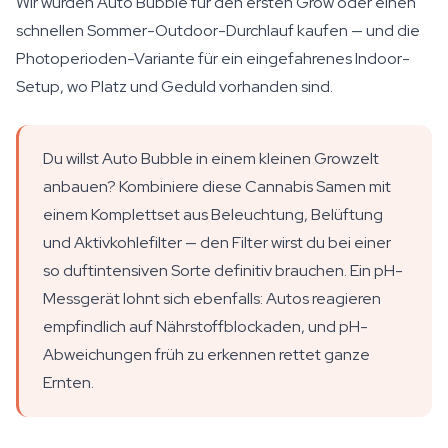
Wir würden Auto Bubble für den ersten Grow oder einen
schnellen Sommer-Outdoor-Durchlauf kaufen — und die
Photoperioden-Variante für ein eingefahrenes Indoor-
Setup, wo Platz und Geduld vorhanden sind.
Du willst Auto Bubble in einem kleinen Growzelt
anbauen? Kombiniere diese Cannabis Samen mit
einem Komplettset aus Beleuchtung, Belüftung
und Aktivkohlefilter — den Filter wirst du bei einer
so duftintensiven Sorte definitiv brauchen. Ein pH-
Messgerät lohnt sich ebenfalls: Autos reagieren
empfindlich auf Nährstoffblockaden, und pH-
Abweichungen früh zu erkennen rettet ganze
Ernten.