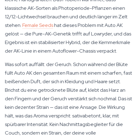
klassische AK-Sorten als Photoperiode-Pflanzen einen
12/12-Lichtwechsel brauchen und deutlich länger im Zelt
stehen.
Female Seeds
hat dieses Problem mit Auto AK
gelöst — die Pure-AK-Genetik trifft auf Lowryder, und das
Ergebnis ist ein stabilisierter Hybrid, der die Kernmerkmale
der AK-Linie in einem Autoflower-Chassis verpackt.
Was sofort auffällt: der Geruch. Schon während der Blüte
füllt Auto AK den gesamten Raum mit einem scharfen, fast
beißenden Duft, der sich in Kleidung und Haare setzt.
Brichst du eine getrocknete Blüte auf, klebt das Harz an
den Fingern und der Geruch verstärkt sich nochmal. Das ist
kein dezenter Strain — das ist eine Ansage. Die Wirkung
hält, was das Aroma verspricht: sativabetont, klar, mit
spürbarer Intensität. Kein Nachmittagsbegleiter für die
Couch, sondern ein Strain, der deine volle