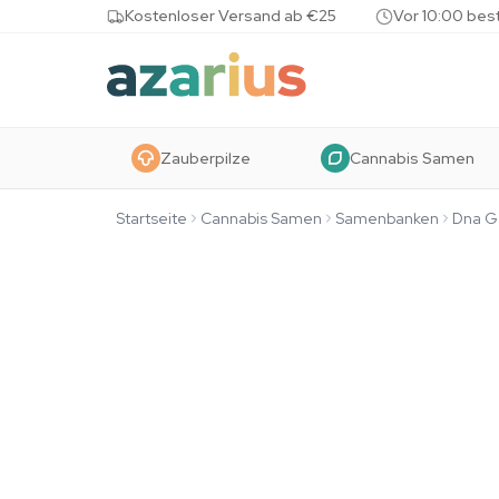
Skip to content
Kostenloser Versand ab €25
Vor 10:00 bes
Zauberpilze
Cannabis Samen
Startseite
Cannabis Samen
Samenbanken
Dna G