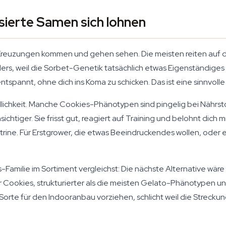
sierte Samen sich lohnen
Kreuzungen kommen und gehen sehen. Die meisten reiten auf de
nders, weil die Sorbet-Genetik tatsächlich etwas Eigenständige
tspannt, ohne dich ins Koma zu schicken. Das ist eine sinnvoll
lichkeit. Manche Cookies-Phänotypen sind pingelig bei Nährst
chtiger. Sie frisst gut, reagiert auf Training und belohnt dich
trine. Für Erstgrower, die etwas Beeindruckendes wollen, oder 
amilie im Sortiment vergleichst: Die nächste Alternative wäre
er Cookies, strukturierter als die meisten Gelato-Phänotypen u
orte für den Indooranbau vorziehen, schlicht weil die Strecku