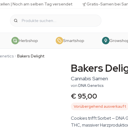
tellen | Noch am selben Tag versendet
Gratis-Samen bei Sa
Herbshop
Smartshop
Growsho
enetics
Bakers Delight
Bakers Deli
Cannabis Samen
von
DNA Genetics
€ 95,00
Vorübergehend ausverkauft
Cookies trifft Sorbet — DNA 
THC, massiver Harzproduktion