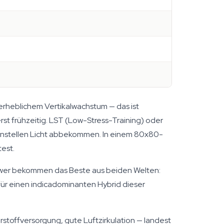
it erheblichem Vertikalwachstum — das ist
st frühzeitig. LST (Low-Stress-Training) oder
ütenstellen Licht abbekommen. In einem 80x80-
test.
rower bekommen das Beste aus beiden Welten:
für einen indicadominanten Hybrid dieser
toffversorgung, gute Luftzirkulation — landest