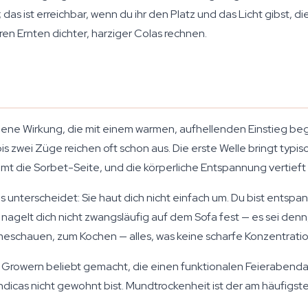
 das ist erreichbar, wenn du ihr den Platz und das Licht gibst, 
en Ernten dichter, harziger Colas rechnen.
ne Wirkung, die mit einem warmen, aufhellenden Einstieg begi
is zwei Züge reichen oft schon aus. Die erste Welle bringt typi
 die Sorbet-Seite, und die körperliche Entspannung vertieft 
unterscheidet: Sie haut dich nicht einfach um. Du bist entspann
 nagelt dich nicht zwangsläufig auf dem Sofa fest — es sei denn
schauen, zum Kochen — alles, was keine scharfe Konzentration
i Growern beliebt gemacht, die einen funktionalen Feierabendau
dicas nicht gewohnt bist. Mundtrockenheit ist der am häufigst