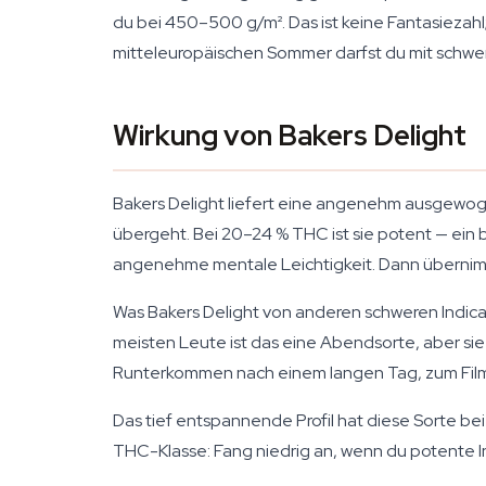
du bei 450–500 g/m². Das ist keine Fantasiezahl;
mitteleuropäischen Sommer darfst du mit schwer
Wirkung von Bakers Delight
Bakers Delight liefert eine angenehm ausgewoge
übergeht. Bei 20–24 % THC ist sie potent — ein b
angenehme mentale Leichtigkeit. Dann übernimmt
Was Bakers Delight von anderen schweren Indicas 
meisten Leute ist das eine Abendsorte, aber sie
Runterkommen nach einem langen Tag, zum Filme
Das tief entspannende Profil hat diese Sorte be
THC-Klasse: Fang niedrig an, wenn du potente In