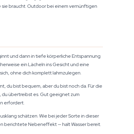
die sie braucht. Outdoor bei einem vernünftigen
nnt und dann in tiefe körperliche Entspannung
scherweise ein Lächeln ins Gesicht und eine
sich, ohne dich komplett lahmzulegen.
t, du bist bequem, aber du bist noch da. Für die
, du übertreibst es. Gut geeignet zum
 erfordert.
sklang schätzen. Wie bei jeder Sorte in dieser
en berichtete Nebeneffekt — halt Wasser bereit.