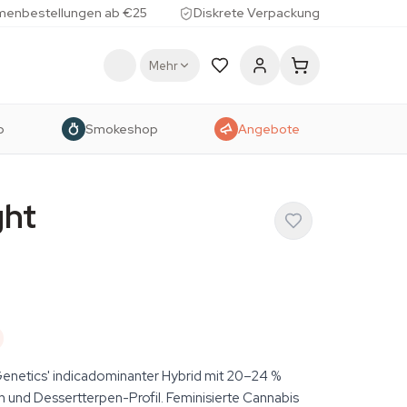
menbestellungen ab €25
Diskrete Verpackung
Mehr
p
Smokeshop
Angebote
ght
Genetics' indicadominanter Hybrid mit 20–24 %
 und Dessertterpen-Profil. Feminisierte Cannabis