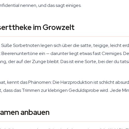
fidential nennen, und das sagt einiges.
erttheke im Growzelt
. Süße Sorbetnoten legen sich über die satte, teigige, leicht e
 Beerenuntertöne ein — darunter liegt etwas fast Cremiges. Der
, der auf der Zunge bleibt. Das ist eine Sorte, bei der du tats
, kennt das Phänomen: Die Harzproduktion ist schlicht absurd
t, dass das Trimmen zur klebrigen Geduldsprobe wird. Jede Min
 Samen anbauen