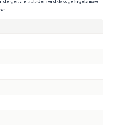
insteiger, die trotzdem erstklassige Ergebnisse
he.