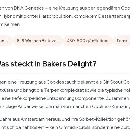
samen von DNA Genetics — eine Kreuzung aus der legendären C
er Hybrid mit dichter Harzproduktion, komplexem Dessertterpe
um Keimen.
netik
8–9 Wochen Blütezeit
450–500 g/m² Indoor
Femini
s steckt in Bakers Delight?
gen eine Kreuzung aus Cookies (auch bekannt als Girl Scout Co
üste und bringt die Terpenkomplexität sowie die typische ho
und eine tiefe körperliche Entspannungskomponente. Zusammen 
 die zickige Anbauweise, die man von manchen Cookies-Kreuzun
hre aus Amsterdam heraus, und ihre Sorbet-Kollektion gehört 
iht sich da nahtlos ein — kein Gimmick-Cross, sondern eine dur