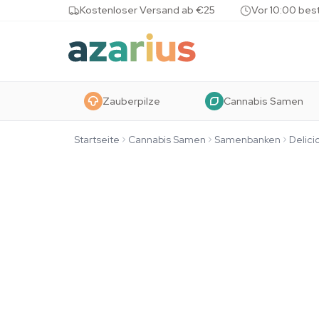
Skip to content
Kostenloser Versand ab €25
Vor 10:00 bes
Zauberpilze
Cannabis Samen
Startseite
Cannabis Samen
Samenbanken
Delici