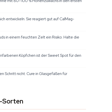
echne mit 80–100 % Höhenzuwachs in den ersten
ch entwickeln. Sie reagiert gut auf CalMag-
s in einem feuchten Zelt ein Risiko. Halte die
infarbenen Köpfchen ist der Sweet Spot für den
 Schritt nicht. Cure in Glasgefäßen für
a-Sorten