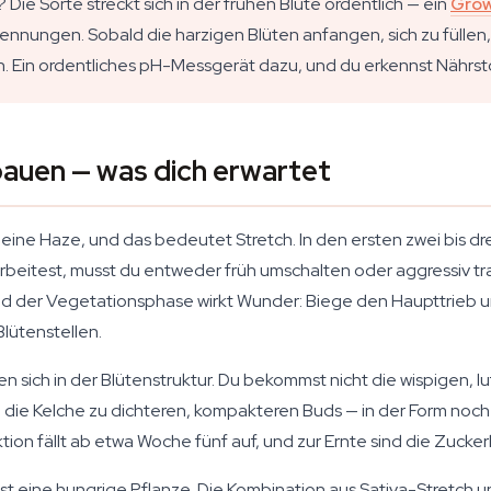
 Die Sorte streckt sich in der frühen Blüte ordentlich — ein
Grow
nnungen. Sobald die harzigen Blüten anfangen, sich zu füllen, is
ch. Ein ordentliches pH-Messgerät dazu, und du erkennst Nährst
nbauen — was dich erwartet
e eine Haze, und das bedeutet Stretch. In den ersten zwei bis d
eitest, musst du entweder früh umschalten oder aggressiv trai
nd der Vegetationsphase wirkt Wunder: Biege den Haupttrieb 
lütenstellen.
en sich in der Blütenstruktur. Du bekommst nicht die wispigen, l
die Kelche zu dichteren, kompakteren Buds — in der Form noch 
on fällt ab etwa Woche fünf auf, und zur Ernte sind die Zuckerb
 ist eine hungrige Pflanze. Die Kombination aus Sativa-Stretch