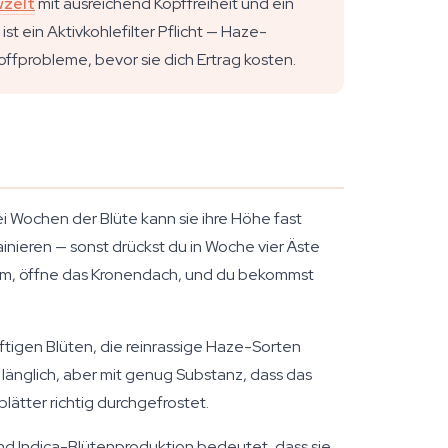
zelt
mit ausreichend Kopffreiheit und ein
t ein Aktivkohlefilter Pflicht — Haze-
offprobleme, bevor sie dich Ertrag kosten.
rei Wochen der Blüte kann sie ihre Höhe fast
nieren — sonst drückst du in Woche vier Äste
um, öffne das Kronendach, und du bekommst
uftigen Blüten, die reinrassige Haze-Sorten
länglich, aber mit genug Substanz, dass das
lätter richtig durchgefrostet.
 und Indica-Blütenproduktion bedeutet, dass sie