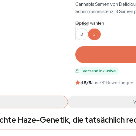
Cannabis Samen von Delicious
Schimmelresistenz. 3 Samen pr
Option wählen
MENGE
3
3
Versand inklusive
4.5
/5
aus 781 Bewertungen
V
Echte Haze-Genetik, die tatsächlich rec