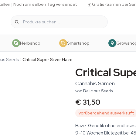
tellen | Noch am selben Tag versendet
Gratis-Samen bei Sa
Herbshop
Smartshop
Growsho
ous Seeds
Critical Super Silver Haze
Critical Sup
Cannabis Samen
von
Delicious Seeds
€ 31,50
Vorübergehend ausverkauft
Haze-Genetik ohne endloses Wa
9–10 Wochen Blütezeit bei 45