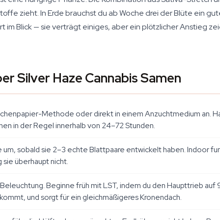
rstoffe zieht. In Erde brauchst du ab Woche drei der Blüte ein g
 im Blick — sie verträgt einiges, aber ein plötzlicher Anstieg z
uper Silver Haze Cannabis Samen
üchenpapier-Methode oder direkt in einem Anzuchtmedium an. H
inen in der Regel innerhalb von 24–72 Stunden.
e um, sobald sie 2–3 echte Blattpaare entwickelt haben. Indoor f
 sie überhaupt nicht.
leuchtung. Beginne früh mit LST, indem du den Haupttrieb auf 90
te kommt, und sorgt für ein gleichmäßigeres Kronendach.