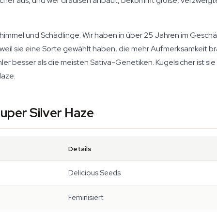
cher aus, und wer draußen anbaut, bekommt große, verzweigte 
immel und Schädlinge. Wir haben in über 25 Jahren im Gesch
 weil sie eine Sorte gewählt haben, die mehr Aufmerksamkeit bra
r besser als die meisten Sativa-Genetiken. Kugelsicher ist sie n
Haze.
Super Silver Haze
Details
Delicious Seeds
Feminisiert