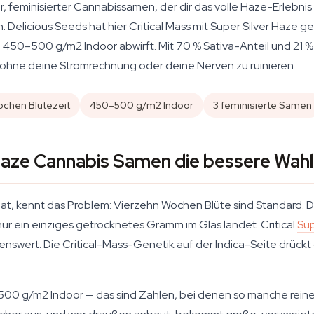
rter, feminisierter Cannabissamen, der dir das volle Haze-Erlebn
. Delicious Seeds hat hier Critical Mass mit Super Silver Haze g
 450–500 g/m2 Indoor abwirft. Mit 70 % Sativa-Anteil und 21
ohne deine Stromrechnung oder deine Nerven zu ruinieren.
chen Blütezeit
450–500 g/m2 Indoor
3 feminisierte Samen
Haze Cannabis Samen die bessere Wahl
at, kennt das Problem: Vierzehn Wochen Blüte sind Standard. 
nur ein einziges getrocknetes Gramm im Glas landet. Critical
Sup
enswert. Die Critical-Mass-Genetik auf der Indica-Seite drückt d
500 g/m2 Indoor — das sind Zahlen, bei denen so manche reine 