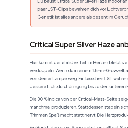
Du baust Critical Super Silver Haze Indoor an?
paar LST-Clips bewahren dich vor Lichtverbre
Genetik ist alles andere als dezent im Geru
Critical Super Silver Haze a
Hier kommt der ehrliche Teil: Im Herzen bleibt si
verdoppeln. Wenn du in einem 1,6-m-Growzelt arb
von deiner Lampe weg. Ein bisschen LST währe
bessere Lichtdurchdringung bis zu den unteren B
Die 30 % Indica von der Critical-Mass-Seite zeig
manchmal produzieren. Stattdessen stapeln sich 
Trimmen Spaß macht statt nervt. Die Harzprodukti
Ein Punkt, den du im Auge behalten solltest: Sie