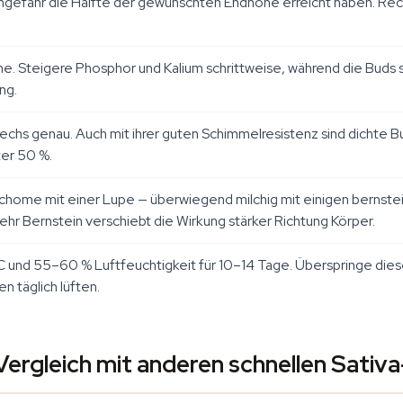
 ungefähr die Hälfte der gewünschten Endhöhe erreicht haben. R
. Steigere Phosphor und Kalium schrittweise, während die Buds si
ng.
hs genau. Auch mit ihrer guten Schimmelresistenz sind dichte Bud
ter 50 %.
ichome mit einer Lupe — überwiegend milchig mit einigen bernste
r Bernstein verschiebt die Wirkung stärker Richtung Körper.
und 55–60 % Luftfeuchtigkeit für 10–14 Tage. Überspringe diesen
 täglich lüften.
 Vergleich mit anderen schnellen Sativ