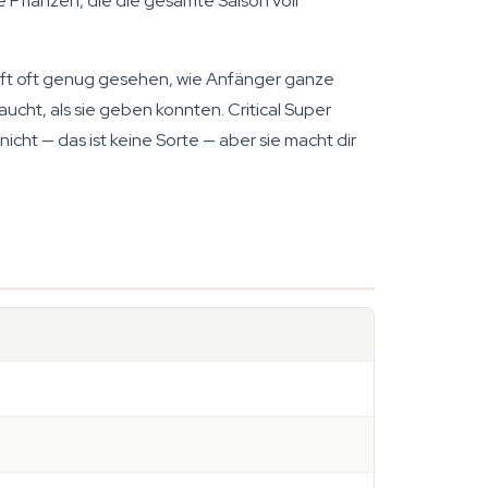
Pflanzen, die die gesamte Saison voll
äft oft genug gesehen, wie Anfänger ganze
ucht, als sie geben konnten. Critical Super
icht — das ist keine Sorte — aber sie macht dir