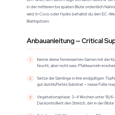
in der mittleren bis späten Blüte ordentlich Näh
wird. In Coco oder Hydro behältst du den EC-Wert
Blattspitzen.
Anbauanleitung — Critical S
Keime deine feminisierten Samen mit der K
feucht, aber nicht nass. Pfahlwurzeln ersche
Setze die Sämlinge in ihre endgültigen Töpf
gut durchlüftetes Substrat — nasse Füße mag
Vegetationsphase: 3–4 Wochen unter 18/6-Be
Das kontrolliert den Stretch, der in der Blü