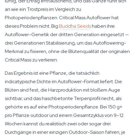
luftig, der Ertrag enttäuschend, und das Ganze fühlt sich
an wie ein Trostpreis im Vergleich zu
Photoperiodenpflanzen. Critical Mass Autoflower hat
dieses Problem nicht. Big
Buddha Seeds
haben ihre
Autoflower-Genetik der dritten Generation eingesetzt —
drei Generationen Stabilisierung, um das Autoflowering-
Merkmal zu fixieren, ohne die Blütenqualität der originalen
Critical Mass zu verlieren.
Das Ergebnis ist eine Pflanze, die tatsächlich
indicatypische Dichte im Autoflower-Format liefert. Die
Blüten sind fest, die Harzproduktion mit bloßem Auge
sichtbar, und das haschbetonte Terpenprofil riecht, als
gehörte es auf eine Photoperiodenpflanze. Bei 150 g+
pro Pflanze outdoor und einem Gesamtzyklus von 9–12
Wochen kannst du realistisch zwei oder sogar drei
Durchgänge in einer einzigen Outdoor-Saison fahren, je