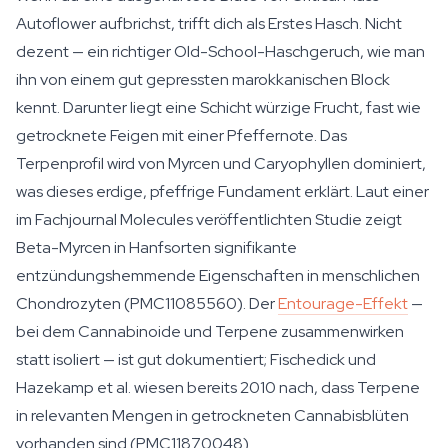
Autoflower aufbrichst, trifft dich als Erstes Hasch. Nicht
dezent — ein richtiger Old-School-Haschgeruch, wie man
ihn von einem gut gepressten marokkanischen Block
kennt. Darunter liegt eine Schicht würzige Frucht, fast wie
getrocknete Feigen mit einer Pfeffernote. Das
Terpenprofil wird von Myrcen und Caryophyllen dominiert,
was dieses erdige, pfeffrige Fundament erklärt. Laut einer
im Fachjournal
Molecules
veröffentlichten Studie zeigt
Beta-Myrcen in Hanfsorten signifikante
entzündungshemmende Eigenschaften in menschlichen
Chondrozyten (PMC11085560). Der
Entourage-Effekt
—
bei dem Cannabinoide und Terpene zusammenwirken
statt isoliert — ist gut dokumentiert; Fischedick und
Hazekamp et al. wiesen bereits 2010 nach, dass Terpene
in relevanten Mengen in getrockneten Cannabisblüten
vorhanden sind (PMC11870048).