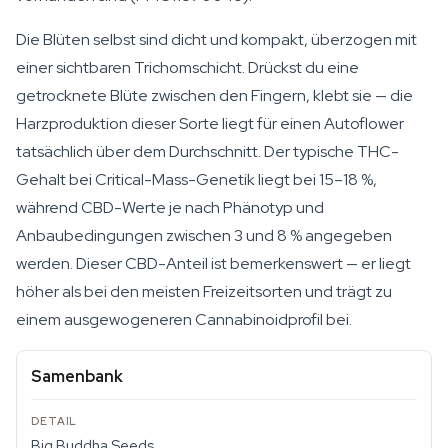
Die Blüten selbst sind dicht und kompakt, überzogen mit
einer sichtbaren Trichomschicht. Drückst du eine
getrocknete Blüte zwischen den Fingern, klebt sie — die
Harzproduktion dieser Sorte liegt für einen Autoflower
tatsächlich über dem Durchschnitt. Der typische THC-
Gehalt bei Critical-Mass-Genetik liegt bei 15–18 %,
während CBD-Werte je nach Phänotyp und
Anbaubedingungen zwischen 3 und 8 % angegeben
werden. Dieser CBD-Anteil ist bemerkenswert — er liegt
höher als bei den meisten Freizeitsorten und trägt zu
einem ausgewogeneren Cannabinoidprofil bei.
Samenbank
Big Buddha Seeds