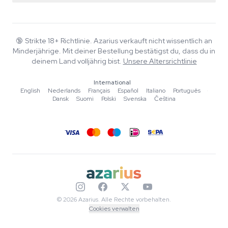
Smartshop
Über Azarius
Qualitätsgarantie
Herbshop
Wiki
Kontakt
Growshop
Blog
🔞
Strikte 18+ Richtlinie. Azarius verkauft nicht wissentlich an
FAQ
Minderjährige. Mit deiner Bestellung bestätigst du, dass du in
Musik
Datenschutzrichtlinie
deinem Land volljährig bist.
Unsere Altersrichtlinie
Autoren
International
Redaktionelle Standards
English
·
Nederlands
·
Français
·
Español
·
Italiano
·
Português
·
Dansk
·
Suomi
·
Polski
·
Svenska
·
Čeština
Tools & Rechner
Aktionen
Sitemap
© 2026 Azarius. Alle Rechte vorbehalten.
Cookies verwalten