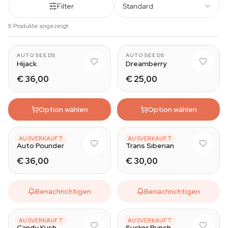
Filter
Standard
9 Produkte angezeigt
AUTO SEEDS
AUTO SEEDS
Hijack
Dreamberry
€ 36,00
€ 25,00
Option wählen
Option wählen
AUTO SEEDS
AUTO SEEDS
AUSVERKAUFT
AUSVERKAUFT
Auto Pounder
Trans Siberian
€ 36,00
€ 30,00
Benachrichtigen
Benachrichtigen
AUTO SEEDS
AUTO SEEDS
AUSVERKAUFT
AUSVERKAUFT
Candy Kush
Sucker Punch