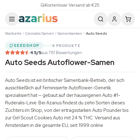
Skip to content
Kostenloser Versand ab €25
Startseite
Cannabis Samen
Samenbanken
Auto Seeds
SEEDSHOP
9 PRODUKTE
4.5
/5
aus 781 Bewertungen
Auto Seeds Autoflower-Samen
Auto Seeds ist ein britischer Samenbank-Betrieb, der sich
ausschließlich auf feminisierte Autoflower-Genetik
spezialisiert hat — gebaut auf der hauseigenen Auto #1-
Ruderalis-Linie. Bei Azarius findest du zehn Sorten dieses
Züchters im Shop, von der ertragsstarken Auto Pounder bis
zur Girl Scout Cookies Auto mit 24 % THC. Versand aus
Amsterdam in die gesamte EU, seit 1999 online.