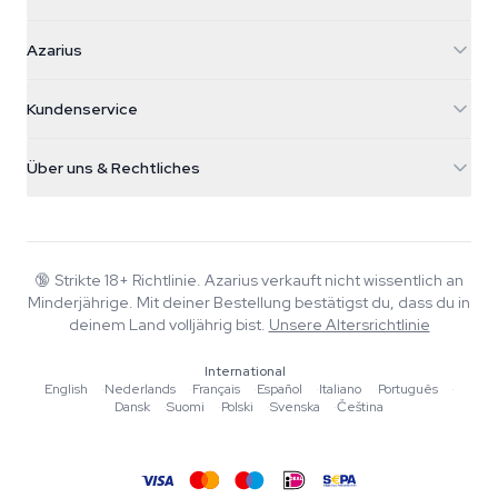
Azarius
Azarius
Galvaniweg 11
5482 TN Schijndel
Cannabissamen
Kundenservice
Nederland
Zauberpilze
Versandinfo
support@azarius.com
Smokeshop
Über uns & Rechtliches
+31(0)204897914
Rückgaberecht
Smartshop
Über Azarius
Qualitätsgarantie
Herbshop
Wiki
Kontakt
Growshop
Blog
🔞
Strikte 18+ Richtlinie. Azarius verkauft nicht wissentlich an
FAQ
Minderjährige. Mit deiner Bestellung bestätigst du, dass du in
Musik
Datenschutzrichtlinie
deinem Land volljährig bist.
Unsere Altersrichtlinie
Autoren
International
Redaktionelle Standards
English
·
Nederlands
·
Français
·
Español
·
Italiano
·
Português
·
Dansk
·
Suomi
·
Polski
·
Svenska
·
Čeština
Tools & Rechner
Aktionen
Sitemap