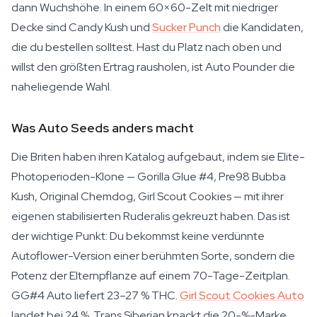
dann Wuchshöhe. In einem 60×60-Zelt mit niedriger
Decke sind Candy Kush und
Sucker Punch
die Kandidaten,
die du bestellen solltest. Hast du Platz nach oben und
willst den größten Ertrag rausholen, ist Auto Pounder die
naheliegende Wahl.
Was Auto Seeds anders macht
Die Briten haben ihren Katalog aufgebaut, indem sie Elite-
Photoperioden-Klone — Gorilla Glue #4, Pre98 Bubba
Kush, Original Chemdog, Girl Scout Cookies — mit ihrer
eigenen stabilisierten Ruderalis gekreuzt haben. Das ist
der wichtige Punkt: Du bekommst keine verdünnte
Autoflower-Version einer berühmten Sorte, sondern die
Potenz der Elternpflanze auf einem 70-Tage-Zeitplan.
GG#4 Auto liefert 23–27 % THC.
Girl Scout Cookies Auto
landet bei 24 %. Trans Siberian knackt die 20-%-Marke.