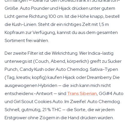
cm hängen — ideal für den Growschrank in Schuhkarton-
Größe. Auto Pounder und Hijack drücken unter gutem
Licht gerne Richtung 100 cm. Ist die Höhe knapp, bestell
die Kush-Linien. Steht dir ein richtiges Zelt mit 1,5 m
Kopfraum zur Verfügung, kannst du aus dem gesamten
Sortiment frei wählen.
Der zweite Filter ist die Wirkrichtung. Wer Indica-lastig
unterwegs ist (Couch, Abend, körperlich) greift zu Sucker
Punch, Candy Kush oder Auto Chemdog. Sativa-Typen
(Tag, kreativ, kopfig) kaufen Hijack oder Dreamberry. Die
ausgewogenen Hybriden — die »ich kann mich nicht
entscheiden«-Antwort — sind
Trans Siberian
, GG#4 Auto
und Girl Scout Cookies Auto. Im Zweifel: Auto Chemdog.
Schnell, gutmütig, 21 % THC — die Sorte, die wir jedem
Erstgrower ohne Zögern in die Hand drücken würden.