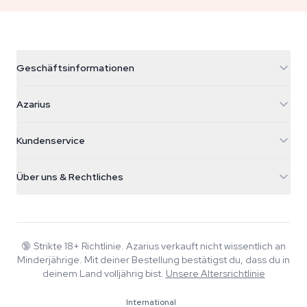
Geschäftsinformationen
Azarius
Azarius
Galvaniweg 11
5482 TN Schijndel
Cannabissamen
Kundenservice
Nederland
Zauberpilze
Versandinfo
support@azarius.com
Smokeshop
Über uns & Rechtliches
+31(0)204897914
Rückgaberecht
Smartshop
Über Azarius
Qualitätsgarantie
Herbshop
Wiki
Kontakt
Growshop
Blog
🔞
Strikte 18+ Richtlinie. Azarius verkauft nicht wissentlich an
FAQ
Minderjährige. Mit deiner Bestellung bestätigst du, dass du in
Musik
Datenschutzrichtlinie
deinem Land volljährig bist.
Unsere Altersrichtlinie
Autoren
International