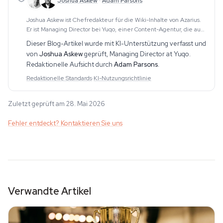
Joshua Askew
·
Adam Parsons
Joshua Askew ist Chefredakteur für die Wiki-Inhalte von Azarius.
Er ist Managing Director bei Yuqo, einer Content-Agentur, die auf
redaktionelle Arbeit in den Bereichen Cannabis, Psychedelika
Dieser Blog-Artikel wurde mit KI-Unterstützung verfasst und
und Ethnobotanik in mehreren
von
Joshua Askew
geprüft,
Managing Director at Yuqo
.
Redaktionelle Aufsicht durch
Adam Parsons
.
Redaktionelle Standards
·
KI-Nutzungsrichtlinie
Zuletzt geprüft am 28. Mai 2026
Fehler entdeckt? Kontaktieren Sie uns
Verwandte Artikel