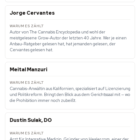
Jorge Cervantes
Autor von
The Cannabis Encyclopedia
und wohl der
meistgelesene Grow-Autor der letzten 40 Jahre. Wer je einen
Anbau-Ratgeber gelesen hat, hat jemanden gelesen, der
Cervantes gelesen hat.
Meital Manzuri
Cannabis-Anwältin aus Kalifornien, spezialisiert auf Lizenzierung
und Politikreform. Bringt den Blick aus dem Gerichtssaal mit — wo
die Prohibition immer noch zubeißt.
Dustin Sulak, DO
Arzt für Integrative Medizin, Gründer von Healer.com, einer der