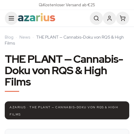
Skip to content
Kostenloser Versand ab €25
Blog
·
News
·
THE PLANT — Cannabis-Doku von RQS & High
Films
THE PLANT — Cannabis-
Doku von RQS & High
Films
AZARIUS · THE PLANT — CANNABIS-DOKU VON RQS & HIGH
FILMS