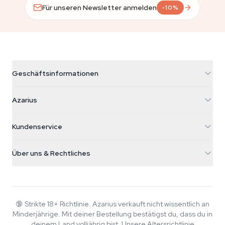
Für unseren Newsletter anmelden
-10%
Geschäftsinformationen
Azarius
Azarius
Galvaniweg 11
5482 TN Schijndel
Cannabissamen
Kundenservice
Nederland
Zauberpilze
Versandinfo
support@azarius.com
Smokeshop
Über uns & Rechtliches
+31(0)204897914
Rückgaberecht
Smartshop
Über Azarius
Qualitätsgarantie
Herbshop
Wiki
Kontakt
Growshop
Blog
🔞
Strikte 18+ Richtlinie. Azarius verkauft nicht wissentlich an
FAQ
Minderjährige. Mit deiner Bestellung bestätigst du, dass du in
Autoren
Datenschutzrichtlinie
deinem Land volljährig bist.
Unsere Altersrichtlinie