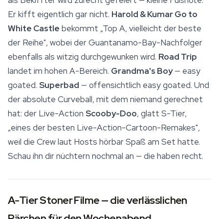
als Bekiffter wird zurecht gefeiert — kleine Fußnote:
Er kifft eigentlich gar nicht.
Harold & Kumar Go to
White Castle
bekommt „Top A, vielleicht der beste
der Reihe", wobei der Guantanamo-Bay-Nachfolger
ebenfalls als witzig durchgewunken wird.
Road Trip
landet im hohen A-Bereich.
Grandma's Boy
— easy
goated.
Superbad
— offensichtlich easy goated. Und
der absolute Curveball, mit dem niemand gerechnet
hat: der Live-Action
Scooby-Doo
, glatt S-Tier,
„eines der besten Live-Action-Cartoon-Remakes",
weil die Crew laut Hosts hörbar Spaß am Set hatte.
Schau ihn dir nüchtern nochmal an — die haben recht.
A-Tier Stoner Filme — die verlässlichen
Pärchen für den Wochenabend