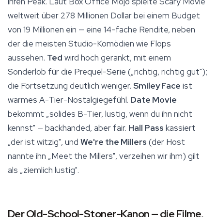
ihren Peak. Laut Box Office Mojo spielte Scary Movie
weltweit über 278 Millionen Dollar bei einem Budget
von 19 Millionen ein — eine 14-fache Rendite, neben
der die meisten Studio-Komödien wie Flops
aussehen.
Ted
wird hoch gerankt, mit einem
Sonderlob für die Prequel-Serie („richtig, richtig gut");
die Fortsetzung deutlich weniger.
Smiley Face
ist
warmes A-Tier-Nostalgiegefühl.
Date Movie
bekommt „solides B-Tier, lustig, wenn du ihn nicht
kennst" — backhanded, aber fair.
Hall Pass
kassiert
„der ist witzig", und
We're the Millers
(der Host
nannte ihn „Meet the Millers", verzeihen wir ihm) gilt
als „ziemlich lustig".
Der Old-School-Stoner-Kanon — die Filme,