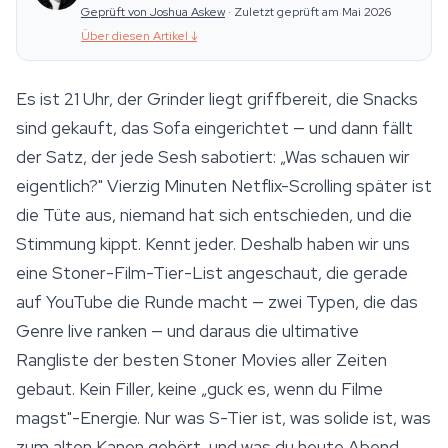
Geprüft von Joshua Askew
·
Zuletzt geprüft am Mai 2026
Über diesen Artikel
↓
Es ist 21 Uhr, der Grinder liegt griffbereit, die Snacks
sind gekauft, das Sofa eingerichtet — und dann fällt
der Satz, der jede Sesh sabotiert: „Was schauen wir
eigentlich?" Vierzig Minuten Netflix-Scrolling später ist
die Tüte aus, niemand hat sich entschieden, und die
Stimmung kippt. Kennt jeder. Deshalb haben wir uns
eine Stoner-Film-Tier-List angeschaut, die gerade
auf YouTube die Runde macht — zwei Typen, die das
Genre live ranken — und daraus die ultimative
Rangliste der besten Stoner Movies aller Zeiten
gebaut. Kein Filler, keine „guck es, wenn du Filme
magst"-Energie. Nur was S-Tier ist, was solide ist, was
zum alten Kanon gehört, und was du heute Abend