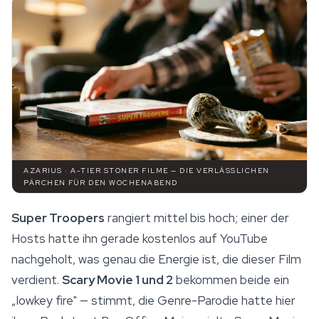
AZARIUS · A-TIER STONER FILME — DIE VERLÄSSLICHEN
PÄRCHEN FÜR DEN WOCHENABEND
Super Troopers
rangiert mittel bis hoch; einer der
Hosts hatte ihn gerade kostenlos auf YouTube
nachgeholt, was genau die
Energie
ist, die dieser Film
verdient.
Scary Movie 1 und 2
bekommen beide ein
„lowkey fire" — stimmt, die Genre-Parodie hatte hier