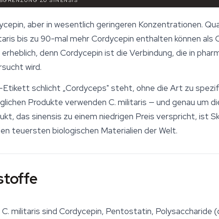
ABGRENZUNG ZU SINENSIS
ycepin
, aber in wesentlich geringeren Konzentrationen. Qu
taris
bis zu 90-mal mehr Cordycepin enthalten können als
O
 erheblich, denn Cordycepin ist die Verbindung, die in pha
sucht wird.
ikett schlicht „Cordyceps" steht, ohne die Art zu spezifi
inglichen Produkte verwenden
C. militaris
— und genau um die
dukt, das
sinensis
zu einem niedrigen Preis verspricht, ist 
en teuersten biologischen Materialien der Welt.
stoffe
n
C. militaris
sind Cordycepin, Pentostatin, Polysaccharide 