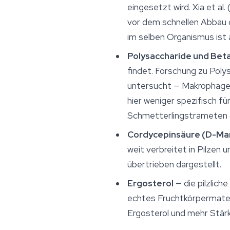
eingesetzt wird. Xia et al
vor dem schnellen Abbau 
im selben Organismus ist
Polysaccharide und Bet
findet. Forschung zu Poly
untersucht — Makrophagenak
hier weniger spezifisch f
Schmetterlingstrameten 
Cordycepinsäure (D-Man
weit verbreitet in Pilzen u
übertrieben dargestellt.
Ergosterol
— die pilzlich
echtes Fruchtkörpermater
Ergosterol und mehr Stärk