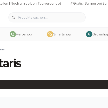
tellen | Noch am selben Tag versendet
Gratis-Samen bei Sa
Herbshop
Smartshop
Growsho
ris
taris