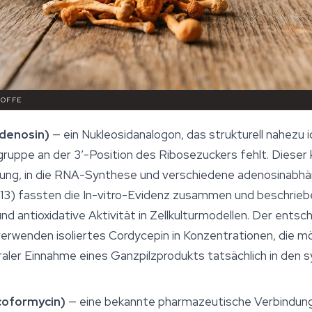
TOFFE
denosin)
— ein Nukleosidanalogon, das strukturell nahezu i
ruppe an der 3′-Position des Ribosezuckers fehlt. Dieser 
dung, in die RNA-Synthese und verschiedene adenosinabh
(2013) fassten die In-vitro-Evidenz zusammen und beschriebe
ntioxidative Aktivität in Zellkulturmodellen. Der entsch
erwenden isoliertes Cordycepin in Konzentrationen, die mö
raler Einnahme eines Ganzpilzprodukts tatsächlich in den 
coformycin)
— eine bekannte pharmazeutische Verbindung,