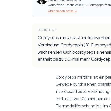
Externer Cannabis-Autor
Geprüft von Joshua Askew
·
Zuletzt geprüft a
Über diesen Artikel
↓
DEFINITION
Cordyceps militaris ist ein kultivierb
Verbindung Cordycepin (3′-Desoxyaden
wachsenden Ophiocordyceps sinensis l
enthält bis zu 90-mal mehr Cordycepin
Cordyceps militaris ist ein pa
Gewebe durch seinen charakt
interessanteste Verbindung 
erstmals von Cunningham et a
Tiermodellforschung ist. I