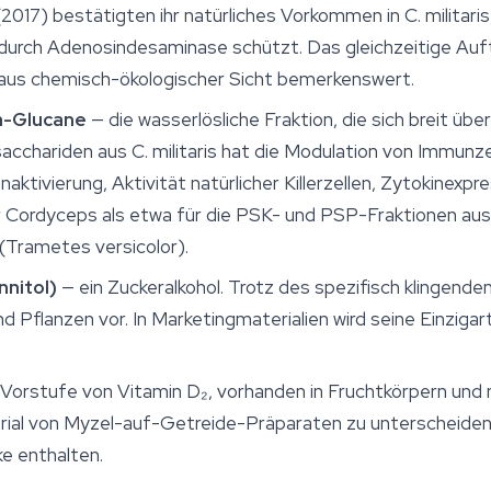
. (2017) bestätigten ihr natürliches Vorkommen in
C. militaris
durch Adenosindesaminase schützt. Das gleichzeitige Auf
 aus chemisch-ökologischer Sicht bemerkenswert.
a-Glucane
— die wasserlösliche Fraktion, die sich breit übe
sacchariden aus
C. militaris
hat die Modulation von Immunzel
tivierung, Aktivität natürlicher Killerzellen, Zytokinexpre
ür Cordyceps als etwa für die PSK- und PSP-Fraktionen au
(
Trametes versicolor
).
nitol)
— ein Zuckeralkohol. Trotz des spezifisch klinge
nd Pflanzen vor. In Marketingmaterialien wird seine Einzigar
e Vorstufe von Vitamin D₂, vorhanden in Fruchtkörpern und n
ial von Myzel-auf-Getreide-Präparaten zu unterscheiden, 
e enthalten.