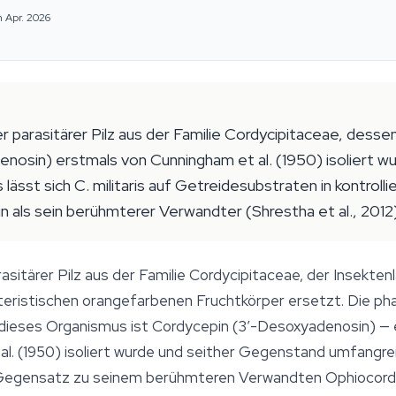
m Apr. 2026
arer parasitärer Pilz aus der Familie Cordycipitaceae, des
osin) erstmals von Cunningham et al. (1950) isoliert w
ässt sich C. militaris auf Getreidesubstraten in kontrol
 als sein berühmterer Verwandter (Shrestha et al., 2012)
rasitärer Pilz aus der Familie Cordycipitaceae, der Insekten
eristischen orangefarbenen Fruchtkörper ersetzt. Die ph
dieses Organismus ist Cordycepin (3′-Desoxyadenosin) — e
l. (1950) isoliert wurde und seither Gegenstand umfangrei
m Gegensatz zu seinem berühmteren Verwandten
Ophiocord