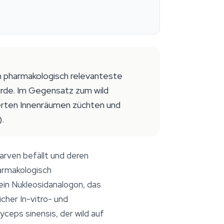
sen pharmakologisch relevanteste
urde. Im Gegensatz zum wild
lierten Innenräumen züchten und
.
larven befällt und deren
armakologisch
in Nukleosidanalogon, das
cher In-vitro- und
yceps sinensis
, der wild auf