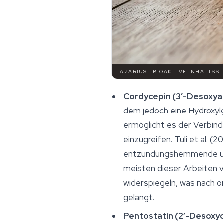
AZARIUS · BIOAKTIVE INHALTSS
Cordycepin (3′-Desoxya
dem jedoch eine Hydroxylg
ermöglicht es der Verbin
einzugreifen. Tuli et al. 
entzündungshemmende und a
meisten dieser Arbeiten v
widerspiegeln, was nach o
gelangt.
Pentostatin (2′-Desoxy