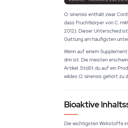
AZARIUS · TAXONOMIE UND DIE 
O. sinensis
enthält zwar
Cord
dass Fruchtkörper von
C. mili
2012). Dieser Unterschied ist
Gattung am häufigsten unter
Wenn auf einem Supplement-Et
drin ist. Die meisten erschw
Artikel. Stößt du auf ein Pro
wildes
O. sinensis
gehört zu d
Bioaktive Inhalts
Die wichtigsten Wirkstoffe i