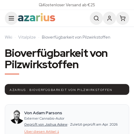
Skip to content
Kostenloser Versand ab €25
Wiki
·
Vitalpilze
·
Bioverfügbarkeit von Pilzwirkstoffen
Bioverfügbarkeit von
Pilzwirkstoffen
AZARIUS · BIOVERFÜGBARKEIT VON PILZWIRKSTOFFEN
Von Adam Parsons
Externer Cannabis-Autor
Geprüft von Joshua Askew
·
Zuletzt geprüft am Apr. 2026
Über diesen Artikel
↓