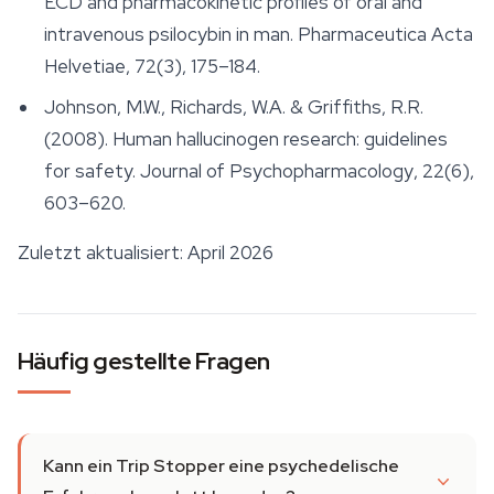
ECD and pharmacokinetic profiles of oral and
intravenous psilocybin in man.
Pharmaceutica Acta
Helvetiae
, 72(3), 175–184.
Johnson, M.W., Richards, W.A. & Griffiths, R.R.
(2008). Human hallucinogen research: guidelines
for safety.
Journal of Psychopharmacology
, 22(6),
603–620.
Zuletzt aktualisiert: April 2026
Häufig gestellte Fragen
Kann ein Trip Stopper eine psychedelische