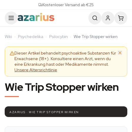
Skip to content
Kostenloser Versand ab €25
Wiki
·
Psychedelika
·
Psilocybin
·
Wie Trip Stopper wirken
Dieser Artikel behandelt psychoaktive Substanzen für
Erwachsene (18+). Konsultiere einen Arzt, wenn du
eine Erkrankung hast oder Medikamente nimmst.
Unsere Altersrichtlinie
Wie Trip Stopper wirken
AZARIUS · WIE TRIP STOPPER WIRKEN