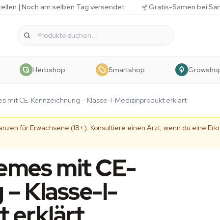
tellen | Noch am selben Tag versendet
Gratis-Samen bei Sa
Herbshop
Smartshop
Growsho
 mit CE-Kennzeichnung – Klasse-I-Medizinprodukt erklärt
tanzen für Erwachsene (18+). Konsultiere einen Arzt, wenn du eine 
emes mit CE-
– Klasse-I-
 erklärt