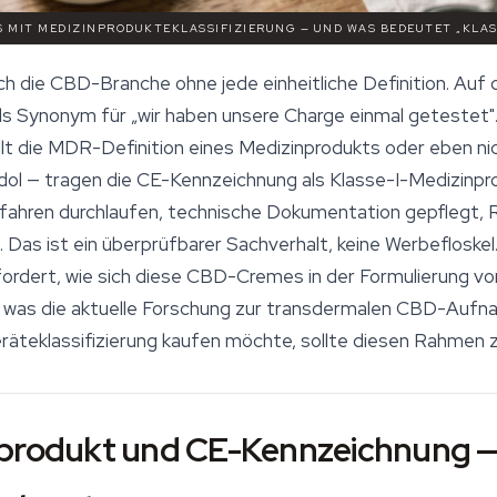
S MIT MEDIZINPRODUKTEKLASSIFIZIERUNG — UND WAS BEDEUTET „KLASS
ch die CBD-Branche ohne jede einheitliche Definition. Au
als Synonym für „wir haben unsere Charge einmal getestet
üllt die MDR-Definition eines Medizinprodukts oder eben n
ol — tragen die CE-Kennzeichnung als Klasse-I-Medizinpro
hren durchlaufen, technische Dokumentation gepflegt, Re
Das ist ein überprüfbarer Sachverhalt, keine Werbefloskel. 
erfordert, wie sich diese CBD-Cremes in der Formulierung
 was die aktuelle Forschung zur transdermalen CBD-Auf
räteklassifizierung kaufen möchte, sollte diesen Rahmen 
nprodukt und CE-Kennzeichnung —