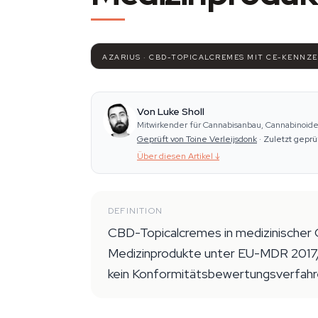
AZARIUS · CBD-TOPICALCREMES MIT CE-KENNZ
Von Luke Sholl
Mitwirkender für Cannabisanbau, Cannabinoid
Geprüft von Toine Verleijsdonk
·
Zuletzt geprü
Über diesen Artikel
↓
DEFINITION
CBD-Topicalcremes in medizinischer Q
Medizinprodukte unter EU-MDR 2017/
kein Konformitätsbewertungsverfahre