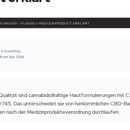
EICHNUNG – KLASSE-I-MEDIZINPRODUKT ERKLÄRT
e & Smartshop
ft am Apr. 2026
ualität sind cannabidiolhaltige Hautformulierungen mit C
745. Das unterscheidet sie von herkömmlichen CBD-Ba
n nach der Medizinprodukteverordnung durchlaufen.