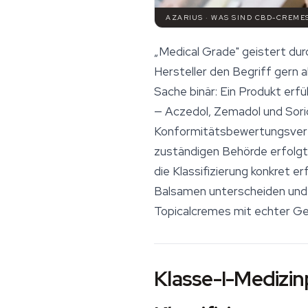
AZARIUS · WAS SIND CBD-CREME
„Medical Grade" geistert dur
Hersteller den Begriff gern 
Sache binär: Ein Produkt erf
— Aczedol, Zemadol und Sorid
Konformitätsbewertungsverfa
zuständigen Behörde erfolgt. 
die Klassifizierung konkret 
Balsamen unterscheiden und
Topicalcremes mit echter Ge
Klasse-I-Medizi