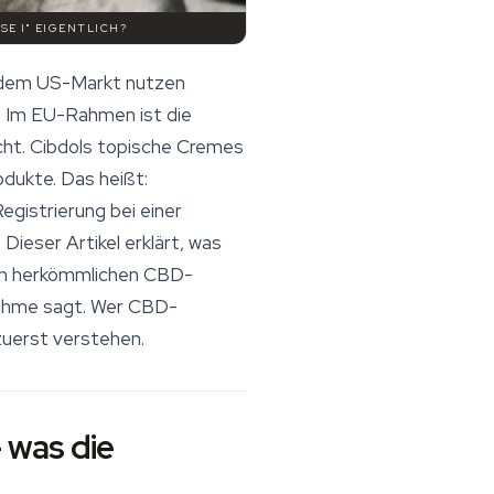
E I" EIGENTLICH?
f dem US-Markt nutzen
". Im EU-Rahmen ist die
icht. Cibdols topische Cremes
dukte. Das heißt:
gistrierung bei einer
Dieser Artikel erklärt, was
 von herkömmlichen CBD-
nahme sagt. Wer CBD-
zuerst verstehen.
 was die