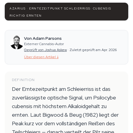
AZARIUS · ERNTEZEITPUNKT SCHLEIERRISS: CUBENSIS
RICHTIG ERNTEN
Von Adam Parsons
Externer Cannabis-Autor
Geprüft von Joshua Askew
·
Zuletzt geprüft am Apr. 2026
Über diesen Artikel
↓
DEFINITION
Der Erntezeitpunkt am Schleierriss ist das
zuverlässigste optische Signal, um Psilocybe
cubensis mit höchstem Alkaloidgehalt zu
ernten. Laut Bigwood & Beug (1982) liegt der
Peak kurz vor dem vollständigen Reißen des
Teilschleiers — danach verteilt der Pilz seine