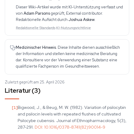
diesem Bereich. Seine Arbeit umfasst CBD, Psychedelika,
Dieser Wiki-Artikel wurde mit KI-Unterstützung verfasst und
Ethnobotanika und verwandte Themen.
von
Adam Parsons
geprüft,
External contributor
.
Redaktionelle Aufsicht durch
Joshua Askew
.
Redaktionelle Standards
·
KI-Nutzungsrichtlinie
Medizinischer Hinweis.
Diese Inhalte dienen ausschließlich
der Information und stellen keine medizinische Beratung
dar. Konsultiere vor der Verwendung einer Substanz eine
qualifizierte Fachperson im Gesundheitswesen.
Zuletzt geprüft am 25. April 2026
Literatur (3)
[
1
]
Bigwood, J., & Beug, M. W. (1982). Variation of psilocybin
and psilocin levels with repeated flushes of cultivated
Psilocybe cubensis. Journal of Ethnopharmacology, 5(3),
287-291.
DOI:
10.1016/0378-8741(82)90014-9