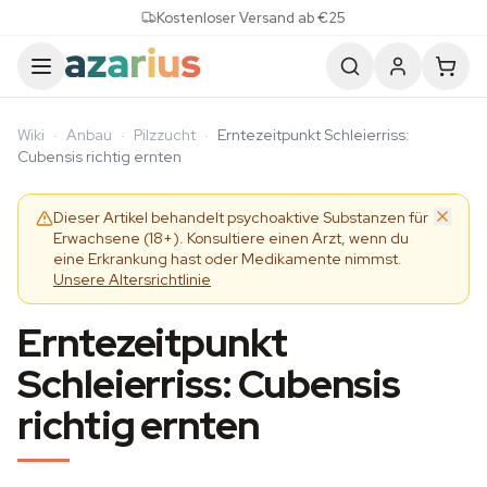
Skip to content
Kostenloser Versand ab €25
Wiki
·
Anbau
·
Pilzzucht
·
Erntezeitpunkt Schleierriss:
Cubensis richtig ernten
Dieser Artikel behandelt psychoaktive Substanzen für
Erwachsene (18+). Konsultiere einen Arzt, wenn du
eine Erkrankung hast oder Medikamente nimmst.
Unsere Altersrichtlinie
Erntezeitpunkt
Schleierriss: Cubensis
richtig ernten