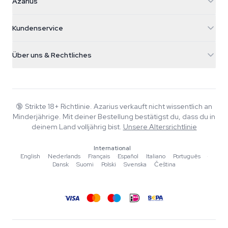
Azarius
Galvaniweg 11
5482 TN Schijndel
Cannabissamen
Kundenservice
Nederland
Zauberpilze
Versandinfo
support@azarius.com
Smokeshop
Über uns & Rechtliches
+31(0)204897914
Rückgaberecht
Smartshop
Über Azarius
Qualitätsgarantie
Herbshop
Wiki
Kontakt
Growshop
Blog
🔞
Strikte 18+ Richtlinie. Azarius verkauft nicht wissentlich an
FAQ
Minderjährige. Mit deiner Bestellung bestätigst du, dass du in
Musik
Datenschutzrichtlinie
deinem Land volljährig bist.
Unsere Altersrichtlinie
Autoren
International
Redaktionelle Standards
English
·
Nederlands
·
Français
·
Español
·
Italiano
·
Português
·
Dansk
·
Suomi
·
Polski
·
Svenska
·
Čeština
Tools & Rechner
Aktionen
Sitemap