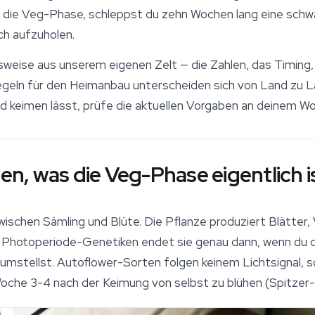
 die Veg-Phase, schleppst du zehn Wochen lang eine schwa
ch aufzuholen.
tsweise aus unserem eigenen Zelt — die Zahlen, das Timing,
Regeln für den Heimanbau unterscheiden sich von Land zu La
 keimen lässt, prüfe die aktuellen Vorgaben an deinem Wo
hen, was die Veg-Phase eigentlich i
wischen Sämling und Blüte. Die Pflanze produziert Blätter
i Photoperiode-Genetiken endet sie genau dann, wenn du d
umstellst. Autoflower-Sorten folgen keinem Lichtsignal, s
oche 3-4 nach der Keimung von selbst zu blühen (Spitzer-R