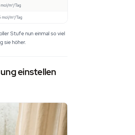
 mol/m²/Tag
 mol/m²/Tag
ler Stufe nun einmal so viel
g sie höher.
ung einstellen