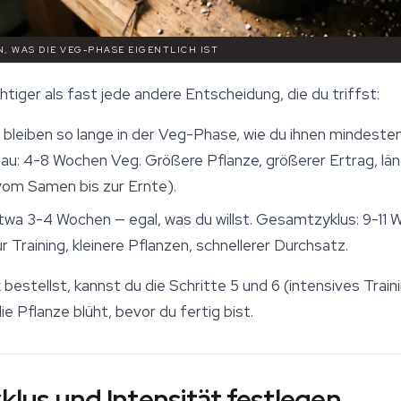
N, WAS DIE VEG-PHASE EIGENTLICH IST
tiger als fast jede andere Entscheidung, die du triffst:
bleiben so lange in der Veg-Phase, wie du ihnen mindeste
bau: 4-8 Wochen Veg. Größere Pflanze, größerer Ertrag, l
om Samen bis zur Ernte).
twa 3-4 Wochen — egal, was du willst. Gesamtzyklus: 9-11
r Training, kleinere Pflanzen, schnellerer Durchsatz.
estellst, kannst du die Schritte 5 und 6 (intensives Trai
 Pflanze blüht, bevor du fertig bist.
yklus und Intensität festlegen