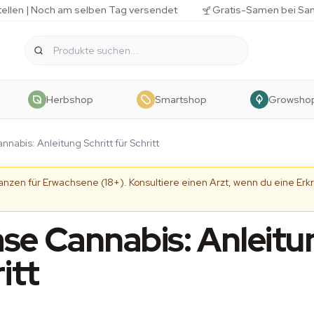
tellen | Noch am selben Tag versendet
Gratis-Samen bei Sa
Herbshop
Smartshop
Growsho
nabis: Anleitung Schritt für Schritt
tanzen für Erwachsene (18+). Konsultiere einen Arzt, wenn du eine 
se Cannabis: Anleitu
itt