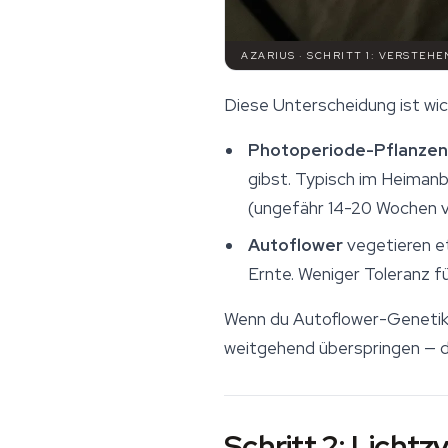
AZARIUS · SCHRITT 1: VERSTEHE
Diese Unterscheidung ist wich
Photoperiode-Pflanzen
gibst. Typisch im Heiman
(ungefähr 14-20 Wochen v
Autoflower
vegetieren e
Ernte. Weniger Toleranz fü
Wenn du Autoflower-Genetik b
weitgehend überspringen — die
Schritt 2: Lichtz