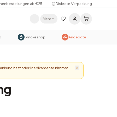
menbestellungen ab €25
Diskrete Verpackung
Mehr
p
Smokeshop
Angebote
Erkrankung hast oder Medikamente nimmst.
ng