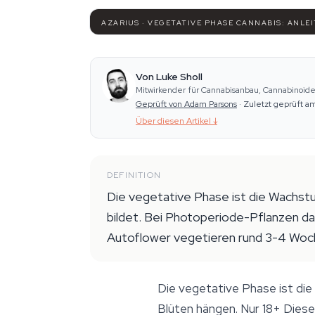
AZARIUS · VEGETATIVE PHASE CANNABIS: ANLE
Von Luke Sholl
Mitwirkender für Cannabisanbau, Cannabinoid
Geprüft von Adam Parsons
·
Zuletzt geprüft a
Über diesen Artikel
↓
DEFINITION
Die vegetative Phase ist die Wachst
bildet. Bei Photoperiode-Pflanzen d
Autoflower vegetieren rund 3-4 Woche
Die vegetative Phase ist di
Blüten hängen.
Nur 18+
Diese 