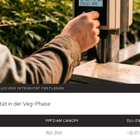
KLUS UND INTENSITÄT FESTLEGEN
ität in der Veg-Phase:
PPFD AM CANOPY
DLI-ZI
150-300
~12-17