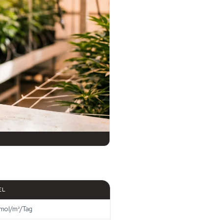
EL
 mol/m²/Tag