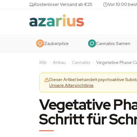
Skip to content
Kostenloser Versand ab €25
Vor 10:00 bes
Zauberpilze
Cannabis Samen
Wiki
·
Anbau
·
Cannabis
·
Vegetative Phase Can
Dieser Artikel behandelt psychoaktive Subs
Unsere Altersrichtlinie
Vegetative Pha
Schritt für Schr