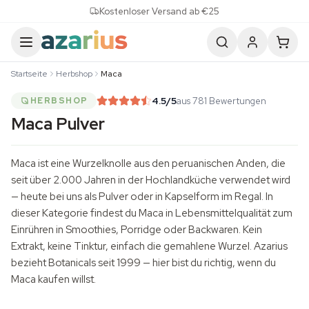
Skip to content
Kostenloser Versand ab €25
Startseite
Herbshop
Maca
4.5
/5
aus 781 Bewertungen
HERBSHOP
Maca Pulver
Maca ist eine Wurzelknolle aus den peruanischen Anden, die
seit über 2.000 Jahren in der Hochlandküche verwendet wird
— heute bei uns als Pulver oder in Kapselform im Regal. In
dieser Kategorie findest du Maca in Lebensmittelqualität zum
Einrühren in Smoothies, Porridge oder Backwaren. Kein
Extrakt, keine Tinktur, einfach die gemahlene Wurzel. Azarius
bezieht Botanicals seit 1999 — hier bist du richtig, wenn du
Maca kaufen willst.