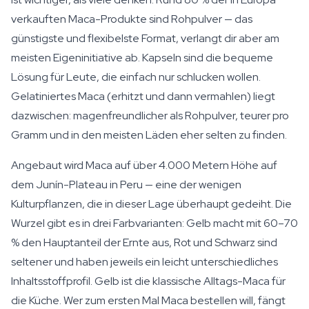
verkauften Maca-Produkte sind Rohpulver — das
günstigste und flexibelste Format, verlangt dir aber am
meisten Eigeninitiative ab. Kapseln sind die bequeme
Lösung für Leute, die einfach nur schlucken wollen.
Gelatiniertes Maca (erhitzt und dann vermahlen) liegt
dazwischen: magenfreundlicher als Rohpulver, teurer pro
Gramm und in den meisten Läden eher selten zu finden.
Angebaut wird Maca auf über 4.000 Metern Höhe auf
dem Junín-Plateau in Peru — eine der wenigen
Kulturpflanzen, die in dieser Lage überhaupt gedeiht. Die
Wurzel gibt es in drei Farbvarianten: Gelb macht mit 60–70
% den Hauptanteil der Ernte aus, Rot und Schwarz sind
seltener und haben jeweils ein leicht unterschiedliches
Inhaltsstoffprofil. Gelb ist die klassische Alltags-Maca für
die Küche. Wer zum ersten Mal Maca bestellen will, fängt