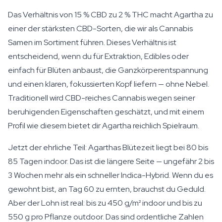
Das Verhältnis von 15 % CBD zu 2 % THC macht Agartha zu
einer der stärksten CBD-Sorten, die wir als Cannabis
Samen im Sortiment führen. Dieses Verhältnis ist
entscheidend, wenn du für Extraktion, Edibles oder
einfach für Blüten anbaust, die Ganzkörperentspannung
und einen klaren, fokussierten Kopf liefern — ohne Nebel.
Traditionell wird CBD-reiches Cannabis wegen seiner
beruhigenden Eigenschaften geschätzt, und mit einem
Profil wie diesem bietet dir Agartha reichlich Spielraum.
Jetzt der ehrliche Teil: Agarthas Blütezeit liegt bei 80 bis
85 Tagen indoor. Das ist die längere Seite — ungefähr 2 bis
3 Wochen mehr als ein schneller Indica-Hybrid. Wenn du es
gewohnt bist, an Tag 60 zu ernten, brauchst du Geduld.
Aber der Lohn ist real: bis zu 450 g/m² indoor und bis zu
550 g pro Pflanze outdoor. Das sind ordentliche Zahlen