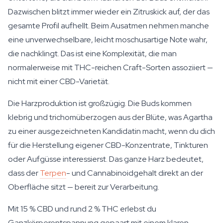
Dazwischen blitzt immer wieder ein Zitruskick auf, der das
gesamte Profil aufhellt. Beim Ausatmen nehmen manche
eine unverwechselbare, leicht moschusartige Note wahr,
die nachklingt. Das ist eine Komplexität, die man
normalerweise mit THC-reichen Craft-Sorten assoziiert —
nicht mit einer CBD-Varietät.
Die Harzproduktion ist großzügig. Die Buds kommen
klebrig und trichomüberzogen aus der Blüte, was Agartha
zu einer ausgezeichneten Kandidatin macht, wenn du dich
für die Herstellung eigener CBD-Konzentrate, Tinkturen
oder Aufgüsse interessierst. Das ganze Harz bedeutet,
dass der
Terpen
- und Cannabinoidgehalt direkt an der
Oberfläche sitzt — bereit zur Verarbeitung.
Mit 15 % CBD und rund 2 % THC erlebst du
Ganzkörperentspannung gepaart mit einem klaren,