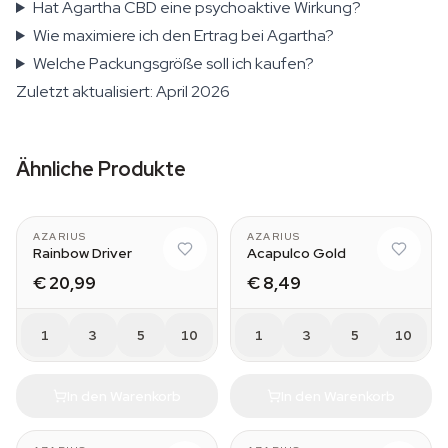
Hat Agartha CBD eine psychoaktive Wirkung?
Wie maximiere ich den Ertrag bei Agartha?
Welche Packungsgröße soll ich kaufen?
Zuletzt aktualisiert: April 2026
Ähnliche Produkte
AZARIUS
AZARIUS
Rainbow Driver
Acapulco Gold
€ 20,99
€ 8,49
1
3
5
10
1
3
5
10
In den Warenkorb
In den Warenkorb