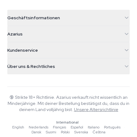
Geschäftsinformationen
Azarius
Azarius
Galvaniweg 11
5482 TN Schijndel
Cannabissamen
Kundenservice
Nederland
Zauberpilze
Versandinfo
support@azarius.com
Smokeshop
Über uns & Rechtliches
+31(0)204897914
Rückgaberecht
Smartshop
Über Azarius
Qualitätsgarantie
Herbshop
Wiki
Kontakt
Growshop
Blog
🔞
Strikte 18+ Richtlinie. Azarius verkauft nicht wissentlich an
FAQ
Minderjährige. Mit deiner Bestellung bestätigst du, dass du in
Autoren
Datenschutzrichtlinie
deinem Land volljährig bist.
Unsere Altersrichtlinie
Redaktionelle Standards
International
Tools & Rechner
English
·
Nederlands
·
Français
·
Español
·
Italiano
·
Português
·
Dansk
·
Suomi
·
Polski
·
Svenska
·
Čeština
Aktionen