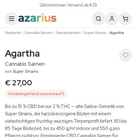
Skip to content
Kostenloser Versand ab €25
Startseite
Cannabis Samen
Samenbanken
Super Strains
Agartha
Agartha
Cannabis Samen
von
Super Strains
€ 27,00
Vorübergehend ausverkauft
Bis zu 15 % CBD bei nur 2 % THC — alte Sativa-Genetik von
Super Strains, die harzüberzogene Blüten mit einem
vielschichtigen fruchtig-würzigen Terpenprofil liefert. 80 bis
85 Tage Blütezeit, bis zu 450 g/m² indoor und 550 g pro
Pflanze outdoor. Feminisierte CBD Cannabis Samen für