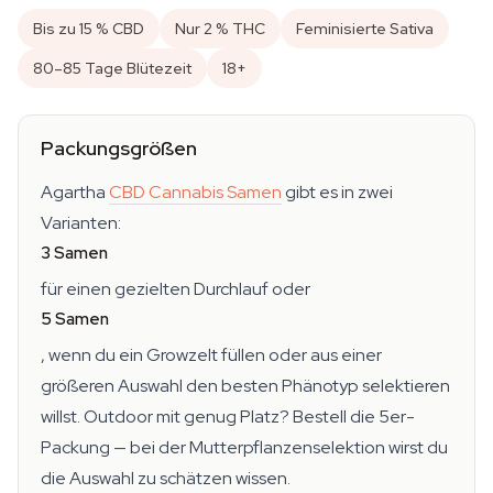
Bis zu 15 % CBD
Nur 2 % THC
Feminisierte Sativa
80–85 Tage Blütezeit
18+
Packungsgrößen
Agartha
CBD Cannabis Samen
gibt es in zwei
Varianten:
3 Samen
für einen gezielten Durchlauf oder
5 Samen
, wenn du ein Growzelt füllen oder aus einer
größeren Auswahl den besten Phänotyp selektieren
willst. Outdoor mit genug Platz? Bestell die 5er-
Packung — bei der Mutterpflanzenselektion wirst du
die Auswahl zu schätzen wissen.