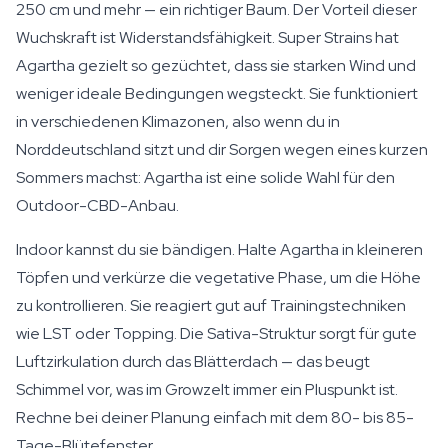
250 cm und mehr — ein richtiger Baum. Der Vorteil dieser
Wuchskraft ist Widerstandsfähigkeit. Super Strains hat
Agartha gezielt so gezüchtet, dass sie starken Wind und
weniger ideale Bedingungen wegsteckt. Sie funktioniert
in verschiedenen Klimazonen, also wenn du in
Norddeutschland sitzt und dir Sorgen wegen eines kurzen
Sommers machst: Agartha ist eine solide Wahl für den
Outdoor-CBD-Anbau.
Indoor kannst du sie bändigen. Halte Agartha in kleineren
Töpfen und verkürze die vegetative Phase, um die Höhe
zu kontrollieren. Sie reagiert gut auf Trainingstechniken
wie LST oder Topping. Die Sativa-Struktur sorgt für gute
Luftzirkulation durch das Blätterdach — das beugt
Schimmel vor, was im Growzelt immer ein Pluspunkt ist.
Rechne bei deiner Planung einfach mit dem 80- bis 85-
Tage-Blütefenster.