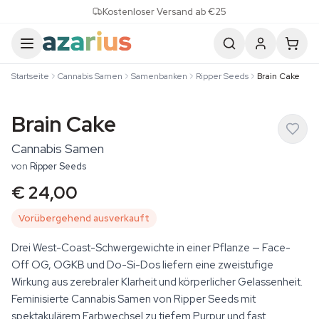
Skip to content
Kostenloser Versand ab €25
Startseite
Cannabis Samen
Samenbanken
Ripper Seeds
Brain Cake
Brain Cake
Cannabis Samen
von
Ripper Seeds
€ 24,00
Vorübergehend ausverkauft
Drei West-Coast-Schwergewichte in einer Pflanze — Face-
Off OG, OGKB und Do-Si-Dos liefern eine zweistufige
Wirkung aus zerebraler Klarheit und körperlicher Gelassenheit.
Feminisierte Cannabis Samen von Ripper Seeds mit
spektakulärem Farbwechsel zu tiefem Purpur und fast