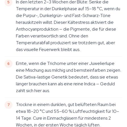
In den letzten 2–3 Wochen der Blüte: Senke die
Temperatur in der Dunkelphase auf 15–18 °C, wenn du
die Purpur-, Dunkelgrün- und Fast-Schwarz-Töne
herauskitzeln willst. Dieser Kältestress aktiviert die
Anthocyanproduktion — die Pigmente, die für diese
Farben verantwortlich sind. Ohne den
Temperaturabfall produziert sie trotzdem gut, aber
das visuelle Feuerwerk bleibt aus.
Ernte, wenn die Trichome unter einer Juwelierlupe
eine Mischung aus milchig und bernsteinfarben zeigen.
Die Sativa-lastige Genetik bedeutet, dass sie etwas
länger brauchen kann als eine reine Indica — Geduld
zahlt sich hier aus.
Trockne in einem dunklen, gut belüfteten Raum bei
etwa 18–20 °C und 55–60 % Luftfeuchtigkeit für 10–
14 Tage. Cure in Einmachgläsern für mindestens 2
Wochen, in der ersten Woche täglich lüften.