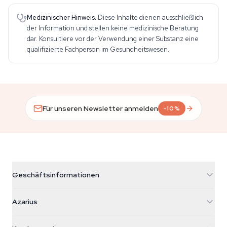
Medizinischer Hinweis.
Diese Inhalte dienen ausschließlich
der Information und stellen keine medizinische Beratung
dar. Konsultiere vor der Verwendung einer Substanz eine
qualifizierte Fachperson im Gesundheitswesen.
Für unseren Newsletter anmelden
-10%
Geschäftsinformationen
Azarius
Azarius
Galvaniweg 11
5482 TN Schijndel
Cannabissamen