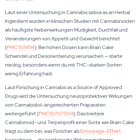
Laut einer Untersuchung in
Cannabis sativa as an Herbal
Ingredient
wurden in klinischen Studien mit Cannabinoiden
als häufigste Nebenwirkungen Müdigkeit, Durchfall und
Veränderungen von Appetit und Gewicht berichtet
(
PMC11314114
). Bei hohen Dosen kann Brain Cake
Schwindel und Desorientierung verursachen — starte
niedrig, besonders wenn du mit THC-starken Sorten
wenig Erfahrung hast.
Laut Forschung in
Cannabis as a Source of Approved
Drugs
wird die Untersuchung neuroprotektiver Wirkungen
von Cannabidiol-angereicherten Präparaten
weitergeführt (
PMC10707504
). Das breitere
Cannabinoid- und Terpenprofil einer Sorte wie Brain Cake
trägt zu dem bei, was Forscher als
Entourage-Effekt
bezeichnen — die kombinierte Wirkung mehrerer