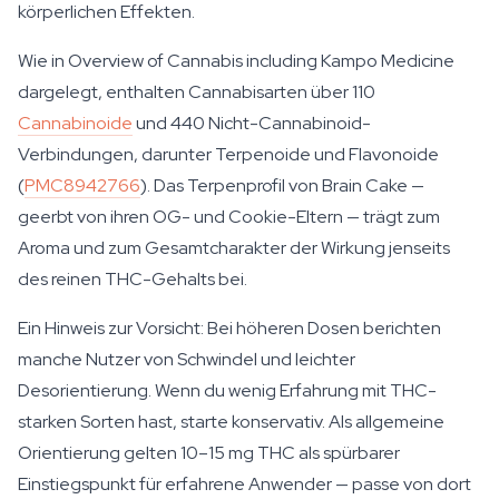
körperlichen Effekten.
Wie in
Overview of Cannabis including Kampo Medicine
dargelegt, enthalten Cannabisarten über 110
Cannabinoide
und 440 Nicht-Cannabinoid-
Verbindungen, darunter Terpenoide und Flavonoide
(
PMC8942766
). Das Terpenprofil von Brain Cake —
geerbt von ihren OG- und Cookie-Eltern — trägt zum
Aroma und zum Gesamtcharakter der Wirkung jenseits
des reinen THC-Gehalts bei.
Ein Hinweis zur Vorsicht: Bei höheren Dosen berichten
manche Nutzer von Schwindel und leichter
Desorientierung. Wenn du wenig Erfahrung mit THC-
starken Sorten hast, starte konservativ. Als allgemeine
Orientierung gelten 10–15 mg THC als spürbarer
Einstiegspunkt für erfahrene Anwender — passe von dort