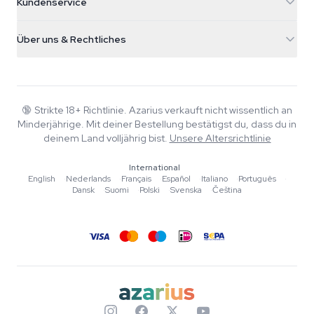
Kundenservice
Nederland
Zauberpilze
Versandinfo
support@azarius.com
Smokeshop
Über uns & Rechtliches
+31(0)204897914
Rückgaberecht
Smartshop
Über Azarius
Qualitätsgarantie
Herbshop
Wiki
Kontakt
Growshop
Blog
🔞
Strikte 18+ Richtlinie. Azarius verkauft nicht wissentlich an
FAQ
Minderjährige. Mit deiner Bestellung bestätigst du, dass du in
Autoren
Datenschutzrichtlinie
deinem Land volljährig bist.
Unsere Altersrichtlinie
Redaktionelle Standards
International
Tools & Rechner
English
·
Nederlands
·
Français
·
Español
·
Italiano
·
Português
·
Dansk
·
Suomi
·
Polski
·
Svenska
·
Čeština
Aktionen
Sitemap